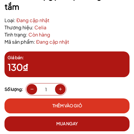
tắm
Loại:
Đang cập nhật
Thương hiệu:
Celia
Tình trạng:
Còn hàng
Mã sản phẩm:
Đang cập nhật
Giá bán:
130₫
Số lượng:
THÊM VÀO GIỎ
MUA NGAY