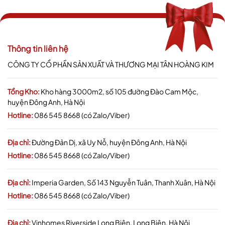
Thông tin liên hệ
CÔNG TY CỔ PHẦN SẢN XUẤT VÀ THƯƠNG MẠI TÂN HOÀNG KIM
Tổng Kho:
Kho hàng 3000m2, số 105 đường Đào Cam Mộc,
huyện Đông Anh, Hà Nội
Hotline:
086 545 8668 (có Zalo/Viber)
Địa chỉ:
Đường Đản Dị, xã Uy Nỗ, huyện Đông Anh, Hà Nội
Hotline:
086 545 8668 (có Zalo/Viber)
Địa chỉ:
Imperia Garden, Số 143 Nguyễn Tuân, Thanh Xuân, Hà Nội
Hotline:
086 545 8668 (có Zalo/Viber)
Địa chỉ:
Vinhomes Riverside Long Biên, Long Biên, Hà Nội