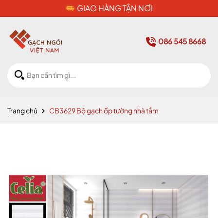
CAM KẾT HÀNG CHÍNH HÃNG
086 545 8668
Trang chủ
CB3629 Bộ gạch ốp tường nhà tắm
Mã giảm giá: