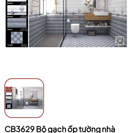
Ngày hết hạn:
Điều kiện:
CB3629 Bộ gạch ốp tường nhà