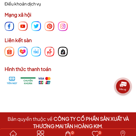
Điều khoản dịch vụ
Mạng xã hội
Liên kết sàn
Hình thức thanh toán
Bản quyền thuộc về
CÔNG TY CỔ PHẦN SẢN XUẤT VÀ
THƯƠNG MẠI TÂN HOÀNG KIM
.
Cung cấp bởi
Sapo
0
0