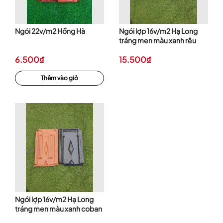
Ngói 22v/m2 Hồng Hà
Ngói lợp 16v/m2 Hạ Long
tráng men màu xanh rêu
6.500₫
15.500₫
Thêm vào giỏ
Ngói lợp 16v/m2 Hạ Long
tráng men màu xanh coban