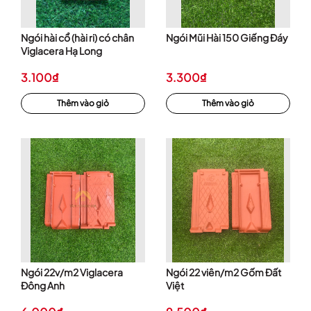
Ngói hài cổ (hài ri) có chân
Ngói Mũi Hài 150 Giếng Đáy
Viglacera Hạ Long
3.100₫
3.300₫
Thêm vào giỏ
Thêm vào giỏ
Ngói 22v/m2 Viglacera
Ngói 22 viên/m2 Gốm Đất
Đông Anh
Việt