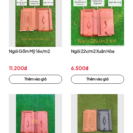
Ngói Gốm Mỹ 16v/m2
Ngói 22v/m2 Xuân Hòa
11.200₫
6.500₫
Thêm vào giỏ
Thêm vào giỏ