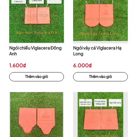
Ngói chiếu Viglacera Đông
Ngói vảy cá Viglacera Hạ
Anh
Long
1.600₫
6.000₫
Thêm vào giỏ
Thêm vào giỏ