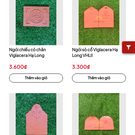
Ngói chiếu có chân
Ngói sò cổ Viglacera Hạ
Viglacera Hạ Long
Long VHLII
3.600₫
3.300₫
Thêm vào giỏ
Thêm vào giỏ