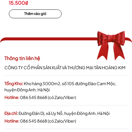
15.500₫
Thêm vào giỏ
Thông tin liên hệ
CÔNG TY CỔ PHẦN SẢN XUẤT VÀ THƯƠNG MẠI TÂN HOÀNG KIM
Tổng Kho:
Kho hàng 3000m2, số 105 đường Đào Cam Mộc,
huyện Đông Anh, Hà Nội
Hotline:
086 545 8668 (có Zalo/Viber)
Địa chỉ:
Đường Đản Dị, xã Uy Nỗ, huyện Đông Anh, Hà Nội
Hotline:
086 545 8668 (có Zalo/Viber)