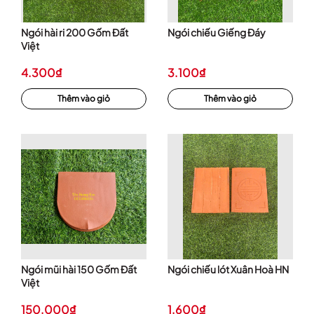
Ngói hài ri 200 Gốm Đất
Ngói chiếu Giếng Đáy
Việt
4.300₫
3.100₫
Thêm vào giỏ
Thêm vào giỏ
Ngói mũi hài 150 Gốm Đất
Ngói chiếu lót Xuân Hoà HN
Việt
150.000₫
1.600₫