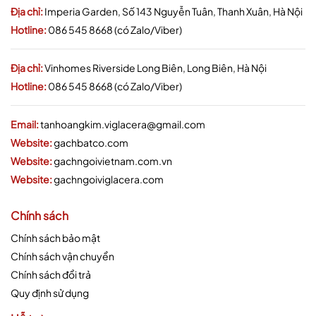
Địa chỉ:
Imperia Garden, Số 143 Nguyễn Tuân, Thanh Xuân, Hà Nội
Hotline:
086 545 8668 (có Zalo/Viber)
Địa chỉ:
Vinhomes Riverside Long Biên, Long Biên, Hà Nội
Hotline:
086 545 8668 (có Zalo/Viber)
Email:
tanhoangkim.viglacera@gmail.com
Website:
gachbatco.com
Website:
gachngoivietnam.com.vn
Website:
gachngoiviglacera.com
Chính sách
Chính sách bảo mật
Chính sách vận chuyển
Chính sách đổi trả
Quy định sử dụng