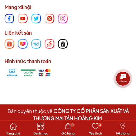
Mạng xã hội
Liên kết sàn
Hình thức thanh toán
Bản quyền thuộc về
CÔNG TY CỔ PHẦN SẢN XUẤT VÀ
THƯƠNG MẠI TÂN HOÀNG KIM
.
Cung cấp bởi
Sapo
0
0
Trang chủ
Danh mục
Giỏ hàng
Yêu thích
Hệ thống