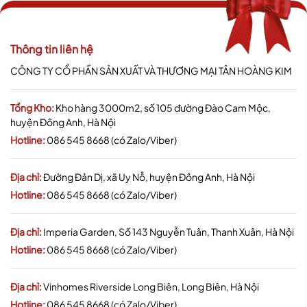
Thông tin liên hệ
CÔNG TY CỔ PHẦN SẢN XUẤT VÀ THƯƠNG MẠI TÂN HOÀNG KIM
Tổng Kho:
Kho hàng 3000m2, số 105 đường Đào Cam Mộc,
huyện Đông Anh, Hà Nội
Hotline:
086 545 8668 (có Zalo/Viber)
Địa chỉ:
Đường Đản Dị, xã Uy Nỗ, huyện Đông Anh, Hà Nội
Hotline:
086 545 8668 (có Zalo/Viber)
Địa chỉ:
Imperia Garden, Số 143 Nguyễn Tuân, Thanh Xuân, Hà Nội
Hotline:
086 545 8668 (có Zalo/Viber)
Địa chỉ:
Vinhomes Riverside Long Biên, Long Biên, Hà Nội
Hotline:
086 545 8668 (có Zalo/Viber)