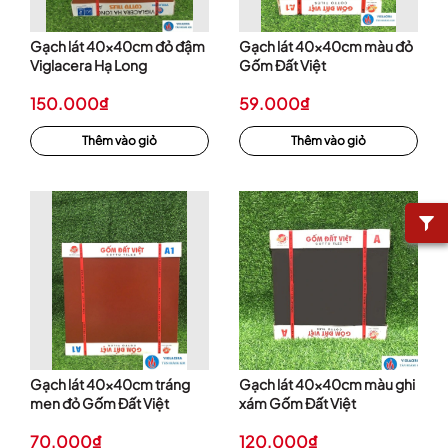
Gạch lát 40x40cm đỏ đậm
Gạch lát 40x40cm màu đỏ
Viglacera Hạ Long
Gốm Đất Việt
150.000₫
59.000₫
Thêm vào giỏ
Thêm vào giỏ
Gạch lát 40x40cm tráng
Gạch lát 40x40cm màu ghi
men đỏ Gốm Đất Việt
xám Gốm Đất Việt
70.000₫
120.000₫