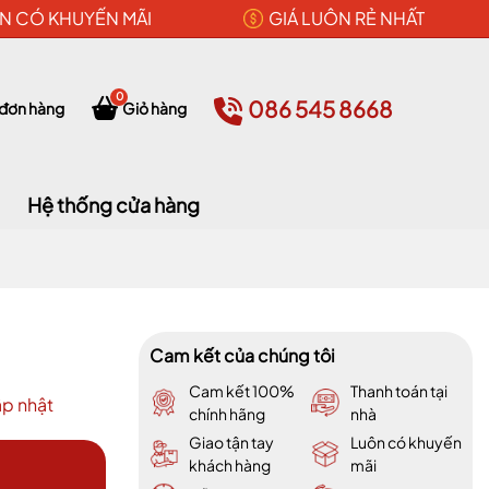
N CÓ KHUYẾN MÃI
GIÁ LUÔN RẺ NHẤT
0
086 545 8668
 đơn hàng
Giỏ hàng
Hệ thống cửa hàng
Cam kết của chúng tôi
Cam kết 100%
Thanh toán tại
p nhật
chính hãng
nhà
Giao tận tay
Luôn có khuyến
khách hàng
mãi