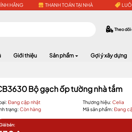
HÍNH HÃNG
THANH TOÁN TẠI NHÀ
LUÔ
Theo dõi
ủ
Giới thiệu
Sản phẩm
Gợi ý xây dựng
Mã giảm giá:
CB3630 Bộ gạch ốp tường nhà tắm
oại:
Đang cập nhật
Thương hiệu:
Celia
Ngày hết hạn:
ình trạng:
Còn hàng
Mã sản phẩm:
Đang cậ
Điều kiện:
Giá bán: