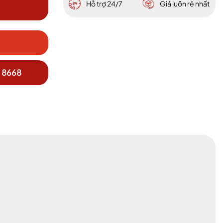
Hỗ trợ 24/7
Giá luôn rẻ nhất
 8668