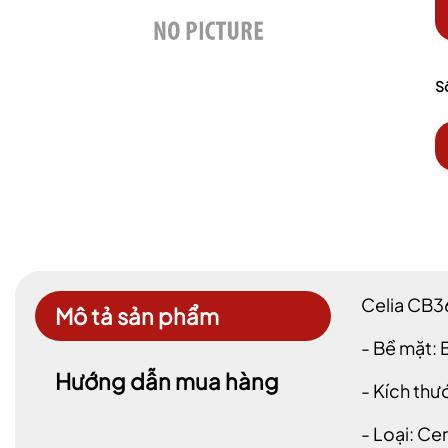
S
Celia CB3
Mô tả sản phẩm
- Bề mặt:
Hướng dẫn mua hàng
- Kích t
- Loại: C