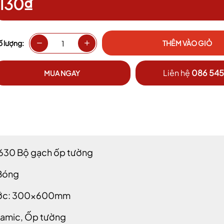
130₫
ố lượng:
THÊM VÀO GIỎ
Liên hệ
086 545
MUA NGAY
630 Bộ gạch ốp tường
 Bóng
hước: 300x600mm
eramic, Ốp tường