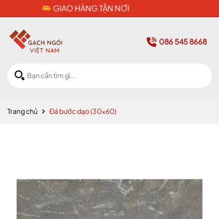
CAM KẾT HÀNG CHÍNH HÃNG
086 545 8668
Trang chủ
Đá bước dạo (30x60)