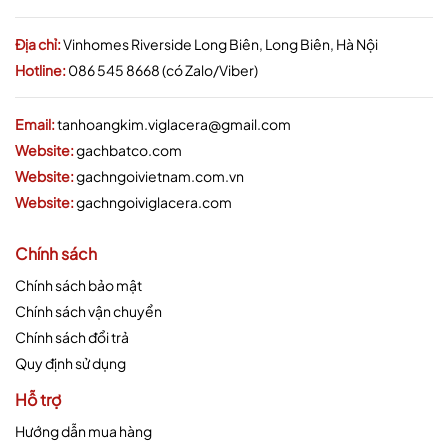
Địa chỉ:
Vinhomes Riverside Long Biên, Long Biên, Hà Nội
Hotline:
086 545 8668 (có Zalo/Viber)
Email:
tanhoangkim.viglacera@gmail.com
Website:
gachbatco.com
Website:
gachngoivietnam.com.vn
Website:
gachngoiviglacera.com
Chính sách
Chính sách bảo mật
Chính sách vận chuyển
Chính sách đổi trả
Quy định sử dụng
Hỗ trợ
Hướng dẫn mua hàng