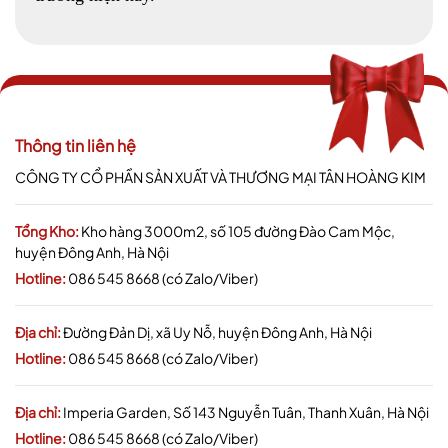
Thông tin liên hệ
CÔNG TY CỔ PHẦN SẢN XUẤT VÀ THƯƠNG MẠI TÂN HOÀNG KIM
Tổng Kho:
Kho hàng 3000m2, số 105 đường Đào Cam Mộc,
huyện Đông Anh, Hà Nội
Hotline:
086 545 8668 (có Zalo/Viber)
Địa chỉ:
Đường Đản Dị, xã Uy Nỗ, huyện Đông Anh, Hà Nội
Hotline:
086 545 8668 (có Zalo/Viber)
Địa chỉ:
Imperia Garden, Số 143 Nguyễn Tuân, Thanh Xuân, Hà Nội
Hotline:
086 545 8668 (có Zalo/Viber)