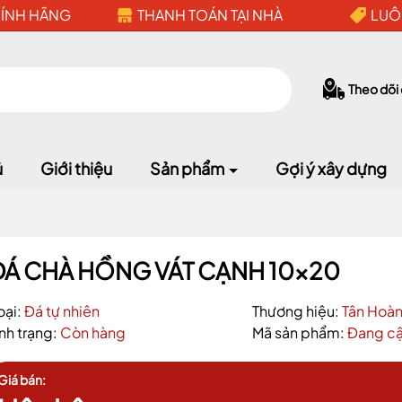
HÍNH HÃNG
THANH TOÁN TẠI NHÀ
LUÔ
Theo dõi
ủ
Giới thiệu
Sản phẩm
Gợi ý xây dựng
ĐÁ CHÀ HỒNG VÁT CẠNH 10x20
Mã giảm giá:
oại:
Đá tự nhiên
Thương hiệu:
Tân Hoà
Ngày hết hạn:
ình trạng:
Còn hàng
Mã sản phẩm:
Đang cậ
Điều kiện:
Giá bán: