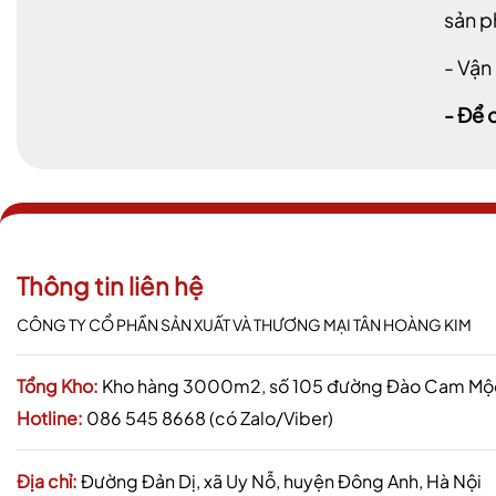
sản 
- Vận
- Để 
Thông tin liên hệ
CÔNG TY CỔ PHẦN SẢN XUẤT VÀ THƯƠNG MẠI TÂN HOÀNG KIM
Tổng Kho:
Kho hàng 3000m2, số 105 đường Đào Cam Mộc,
Hotline:
086 545 8668 (có Zalo/Viber)
Địa chỉ:
Đường Đản Dị, xã Uy Nỗ, huyện Đông Anh, Hà Nội