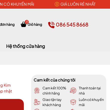
N CÓ KHUYẾN MÃI
GIÁ LUÔN RẺ NHẤT
0
086 545 8668
 đơn hàng
Giỏ hàng
Hệ thống cửa hàng
Cam kết của chúng tôi
ng Kim
Cam kết 100%
Thanh toán tại
p nhật
chính hãng
nhà
Giao tận tay
Luôn có khuyến
khách hàng
mãi