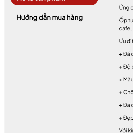
Ứng d
Hướng dẫn mua hàng
Ốp tư
cafe,
Ưu đi
+ Đá 
+ Độ 
+ Màu
+ Chố
+ Đa 
+ Đẹp
Với k