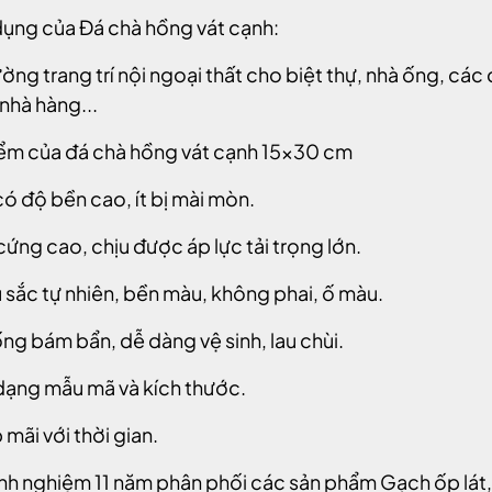
ụng của Đá chà hồng vát cạnh:
ờng trang trí nội ngoại thất cho biệt thự, nhà ống, các
 nhà hàng...
ểm của đá chà hồng vát cạnh 15x30 cm
có độ bền cao, ít bị mài mòn.
cứng cao, chịu được áp lực tải trọng lớn.
 sắc tự nhiên, bền màu, không phai, ố màu.
ng bám bẩn, dễ dàng vệ sinh, lau chùi.
dạng mẫu mã và kích thước.
 mãi với thời gian.
inh nghiệm 11 năm phân phối các sản phẩm Gạch ốp lá