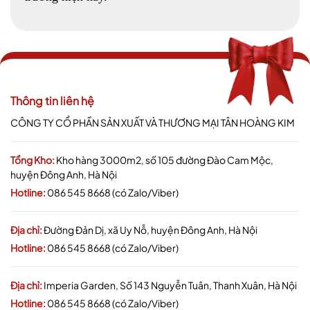
Thông tin liên hệ
CÔNG TY CỔ PHẦN SẢN XUẤT VÀ THƯƠNG MẠI TÂN HOÀNG KIM
Tổng Kho:
Kho hàng 3000m2, số 105 đường Đào Cam Mộc,
huyện Đông Anh, Hà Nội
Hotline:
086 545 8668 (có Zalo/Viber)
Địa chỉ:
Đường Đản Dị, xã Uy Nỗ, huyện Đông Anh, Hà Nội
Hotline:
086 545 8668 (có Zalo/Viber)
Địa chỉ:
Imperia Garden, Số 143 Nguyễn Tuân, Thanh Xuân, Hà Nội
Hotline:
086 545 8668 (có Zalo/Viber)