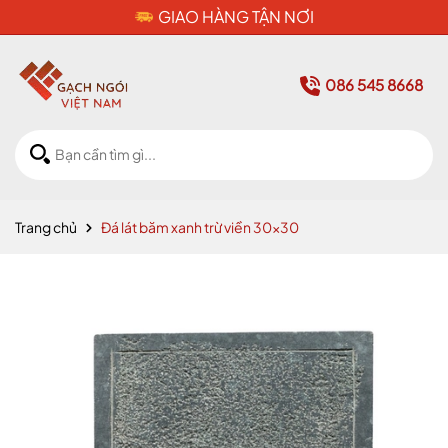
CAM KẾT HÀNG CHÍNH HÃNG
086 545 8668
Trang chủ
Đá lát băm xanh trừ viền 30x30
Mã giảm giá: