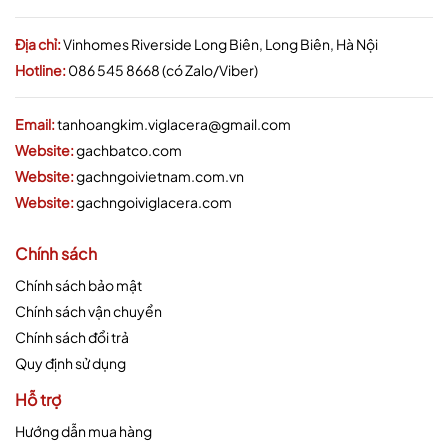
Địa chỉ:
Vinhomes Riverside Long Biên, Long Biên, Hà Nội
Hotline:
086 545 8668 (có Zalo/Viber)
Email:
tanhoangkim.viglacera@gmail.com
Website:
gachbatco.com
Website:
gachngoivietnam.com.vn
Website:
gachngoiviglacera.com
Chính sách
Chính sách bảo mật
Chính sách vận chuyển
Chính sách đổi trả
Quy định sử dụng
Hỗ trợ
Hướng dẫn mua hàng