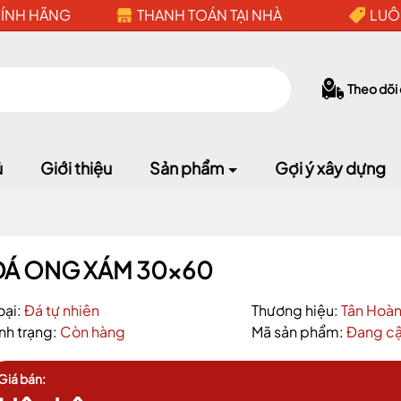
HÍNH HÃNG
THANH TOÁN TẠI NHÀ
LUÔ
Theo dõi
ủ
Giới thiệu
Sản phẩm
Gợi ý xây dựng
Mã giảm giá:
ĐÁ ONG XÁM 30x60
oại:
Đá tự nhiên
Thương hiệu:
Tân Hoà
Ngày hết hạn:
ình trạng:
Còn hàng
Mã sản phẩm:
Đang cậ
Điều kiện:
Giá bán: