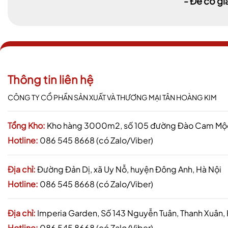
- Để có gi
Thông tin liên hệ
CÔNG TY CỔ PHẦN SẢN XUẤT VÀ THƯƠNG MẠI TÂN HOÀNG KIM
Tổng Kho:
Kho hàng 3000m2, số 105 đường Đào Cam Mộc,
Hotline:
086 545 8668 (có Zalo/Viber)
Địa chỉ:
Đường Đản Dị, xã Uy Nỗ, huyện Đông Anh, Hà Nội
Hotline:
086 545 8668 (có Zalo/Viber)
Địa chỉ:
Imperia Garden, Số 143 Nguyễn Tuân, Thanh Xuân,
Hotline:
086 545 8668 (có Zalo/Viber)