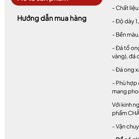
-
Chất liệ
Hướng dẫn mua hàng
- Độ dày 1
- Bền màu,
- Đá tổ on
vàng), đá 
- Đá ong 
- Phù hợp 
mang phon
Với kinh n
phẩm CHẤ
- Vận chuy