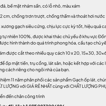
u đá, bề mặt nhám sần, có lỗ nhỏ, màu xám
,2 cm, chống trơn trượt, chống thấm và thoát hơi nước
 xương gạch siêu cứng, chịu lực cực kỳ tốt, hiệu quả c
g tự nhiên 100%, được khai thác chủ yếu ở khu vực Đồn
được hình thành do quá trình phong hóa, cấu tạo chủ yế
xám được cắt theo nhiều quy cách 10 x 20, 15x30, 3
để ốp mặt tiền, trụ cổng, lát sân, hoặc kết hợp với các
g cách riêng cho ngôi nhà của bạn.
ghiệm 11 năm phân phối các sản phẩm Gạch ốp lát, ch
T LƯỢNG với GIÁ RẺ NHẤT cùng với CHẤT LƯỢNG PH
ển đến chân công trình