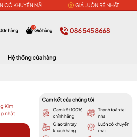
N CÓ KHUYẾN MÃI
GIÁ LUÔN RẺ NHẤT
0
086 545 8668
 đơn hàng
Giỏ hàng
Hệ thống cửa hàng
Cam kết của chúng tôi
ng Kim
Cam kết 100%
Thanh toán tại
p nhật
chính hãng
nhà
Giao tận tay
Luôn có khuyến
khách hàng
mãi