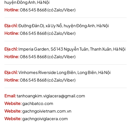
huyện Đông Anh, Hà Nội
Hotline:
086 545 8668 (có Zalo/Viber)
Địa chỉ:
Đường Đản Dị, xã Uy Nỗ, huyện Đông Anh, Hà Nội
Hotline:
086 545 8668 (có Zalo/Viber)
Địa chỉ:
Imperia Garden, Số 143 Nguyễn Tuân, Thanh Xuân, Hà Nội
Hotline:
086 545 8668 (có Zalo/Viber)
Địa chỉ:
Vinhomes Riverside Long Biên, Long Biên, Hà Nội
Hotline:
086 545 8668 (có Zalo/Viber)
Email:
tanhoangkim.viglacera@gmail.com
Website:
gachbatco.com
Website:
gachngoivietnam.com.vn
Website:
gachngoiviglacera.com