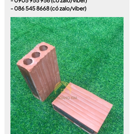
-
0905 955 956
(có zalo/viber)
- 086 545 8668
(có zalo/viber)