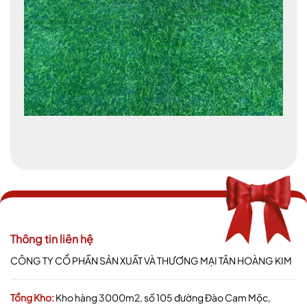
Thông tin liên hệ
CÔNG TY CỔ PHẦN SẢN XUẤT VÀ THƯƠNG MẠI TÂN HOÀNG KIM
Tổng Kho:
Kho hàng 3000m2, số 105 đường Đào Cam Mộc,