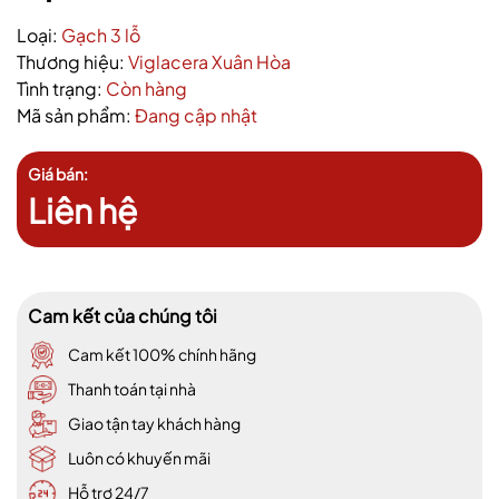
Loại:
Gạch 3 lỗ
Thương hiệu:
Viglacera Xuân Hòa
Tình trạng:
Còn hàng
Mã sản phẩm:
Đang cập nhật
Giá bán:
Liên hệ
Cam kết của chúng tôi
Cam kết 100% chính hãng
Thanh toán tại nhà
Giao tận tay khách hàng
Luôn có khuyến mãi
Hỗ trợ 24/7