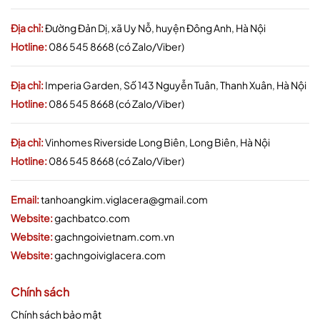
Địa chỉ:
Đường Đản Dị, xã Uy Nỗ, huyện Đông Anh, Hà Nội
Hotline:
086 545 8668 (có Zalo/Viber)
Địa chỉ:
Imperia Garden, Số 143 Nguyễn Tuân, Thanh Xuân, Hà Nội
Hotline:
086 545 8668 (có Zalo/Viber)
Địa chỉ:
Vinhomes Riverside Long Biên, Long Biên, Hà Nội
Hotline:
086 545 8668 (có Zalo/Viber)
Email:
tanhoangkim.viglacera@gmail.com
Website:
gachbatco.com
Website:
gachngoivietnam.com.vn
Website:
gachngoiviglacera.com
Chính sách
Chính sách bảo mật