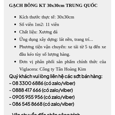
GẠCH BÔNG KT 30x30cm TRUNG QUỐC
Kích thước thực tế: 30x30cm
Số viên 1m2: 11 viên
Chất liệu: Xương đá
Ứng dụng xây dựng: lát nền, trang trí...
Phương tiện vận chuyển: xe tải từ 5 tạ đến xe
đầu kéo tùy số lượng hàng.
Đơn vị phân phối sản phẩm chính thức của
Viglacera: Công ty Tân Hoàng Kim
Quý khách vui lòng liên hệ các sđt bán hàng:
-
08 3300 6886
(có zalo/viber)
-
0888 417 666
(có zalo/viber)
-
0905 955 956
(có zalo/viber)
- 086 545 8668
(có zalo/viber)
- Vận chuyển đến chân công trình