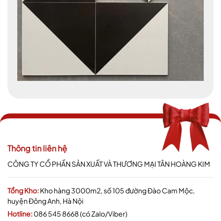
Thông tin liên hệ
CÔNG TY CỔ PHẦN SẢN XUẤT VÀ THƯƠNG MẠI TÂN HOÀNG KIM
Tổng Kho:
Kho hàng 3000m2, số 105 đường Đào Cam Mộc,
huyện Đông Anh, Hà Nội
Hotline:
086 545 8668 (có Zalo/Viber)