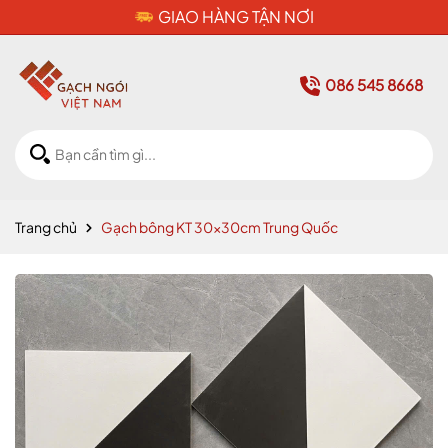
CAM KẾT HÀNG CHÍNH HÃNG
086 545 8668
Trang chủ
Gạch bông KT 30x30cm Trung Quốc