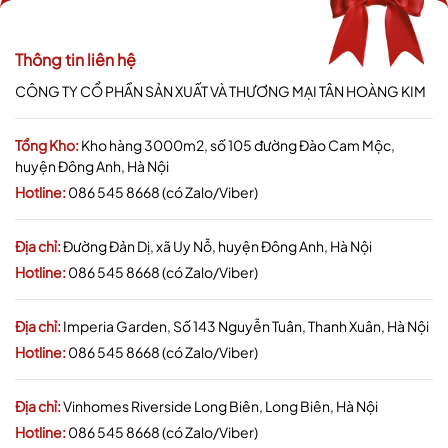
Thông tin liên hệ
CÔNG TY CỔ PHẦN SẢN XUẤT VÀ THƯƠNG MẠI TÂN HOÀNG KIM
Tổng Kho:
Kho hàng 3000m2, số 105 đường Đào Cam Mộc,
huyện Đông Anh, Hà Nội
Hotline:
086 545 8668 (có Zalo/Viber)
Địa chỉ:
Đường Đản Dị, xã Uy Nỗ, huyện Đông Anh, Hà Nội
Hotline:
086 545 8668 (có Zalo/Viber)
Địa chỉ:
Imperia Garden, Số 143 Nguyễn Tuân, Thanh Xuân, Hà Nội
Hotline:
086 545 8668 (có Zalo/Viber)
Địa chỉ:
Vinhomes Riverside Long Biên, Long Biên, Hà Nội
Hotline:
086 545 8668 (có Zalo/Viber)