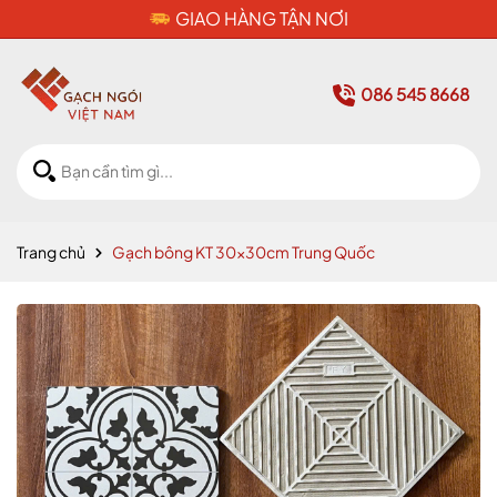
CAM KẾT HÀNG CHÍNH HÃNG
086 545 8668
Trang chủ
Gạch bông KT 30x30cm Trung Quốc