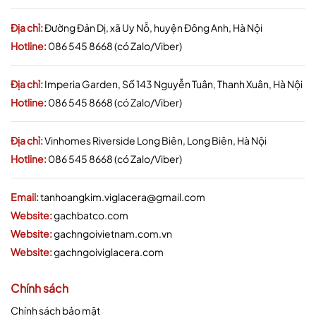
Địa chỉ:
Đường Đản Dị, xã Uy Nỗ, huyện Đông Anh, Hà Nội
Hotline:
086 545 8668 (có Zalo/Viber)
Địa chỉ:
Imperia Garden, Số 143 Nguyễn Tuân, Thanh Xuân, Hà Nội
Hotline:
086 545 8668 (có Zalo/Viber)
Địa chỉ:
Vinhomes Riverside Long Biên, Long Biên, Hà Nội
Hotline:
086 545 8668 (có Zalo/Viber)
Email:
tanhoangkim.viglacera@gmail.com
Website:
gachbatco.com
Website:
gachngoivietnam.com.vn
Website:
gachngoiviglacera.com
Chính sách
Chính sách bảo mật