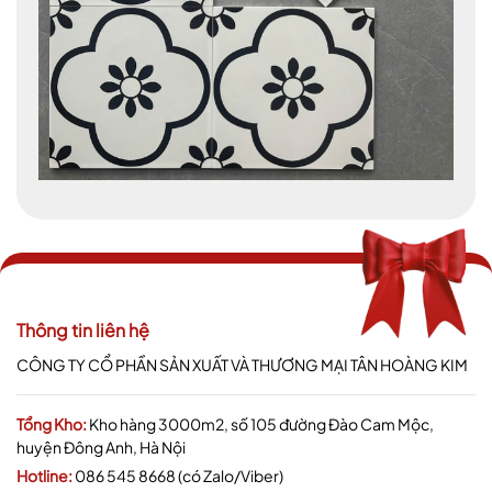
Thông tin liên hệ
CÔNG TY CỔ PHẦN SẢN XUẤT VÀ THƯƠNG MẠI TÂN HOÀNG KIM
Tổng Kho:
Kho hàng 3000m2, số 105 đường Đào Cam Mộc,
huyện Đông Anh, Hà Nội
Hotline:
086 545 8668 (có Zalo/Viber)