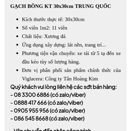
GẠCH BÔNG KT 30x30cm TRUNG QUỐC
Kích thước thực tế: 30x30cm
Số viên 1m2: 11 viên
Chất liệu: Xương đá
Ứng dụng xây dựng: lát nền, trang trí...
Phương tiện vận chuyển: xe tải từ 5 tạ đến xe
đầu kéo tùy số lượng hàng.
Đơn vị phân phối sản phẩm chính thức của
Viglacera: Công ty Tân Hoàng Kim
Quý khách vui lòng liên hệ các sđt bán hàng:
-
08 3300 6886
(có zalo/viber)
-
0888 417 666
(có zalo/viber)
-
0905 955 956
(có zalo/viber)
- 086 545 8668
(có zalo/viber)
- Vận chuyển đến chân công trình