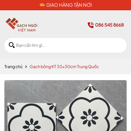
CAM KẾT HÀNG CHÍNH HÃNG
086 545 8668
Trang chủ
Gạch bông KT 30x30cm Trung Quốc