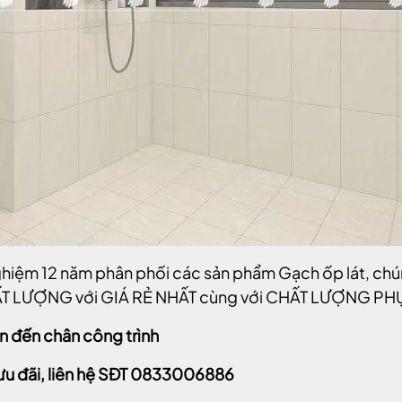
nghiệm 12 năm phân phối các sản phẩm Gạch ốp lát, ch
T LƯỢNG với GIÁ RẺ NHẤT cùng với CHẤT LƯỢNG PH
n đến chân công trình
ưu đãi, liên hệ SĐT 0833006886