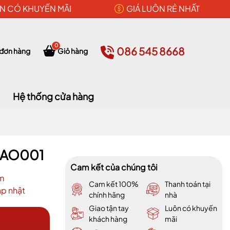
N CÓ KHUYẾN MÃI
GIÁ LUÔN RẺ NHẤT
0
086 545 8668
 đơn hàng
Giỏ hàng
Hệ thống cửa hàng
DAO001
Cam kết của chúng tôi
m
Cam kết 100%
Thanh toán tại
p nhật
chính hãng
nhà
Giao tận tay
Luôn có khuyến
khách hàng
mãi