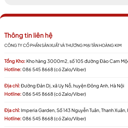
Thông tin liên hệ
CÔNG TY CỔ PHẦN SẢN XUẤT VÀ THƯƠNG MẠI TÂN HOÀNG KIM
Tổng Kho:
Kho hàng 3000m2, số 105 đường Đào Cam Mộc,
Hotline:
086 545 8668 (có Zalo/Viber)
Địa chỉ:
Đường Đản Dị, xã Uy Nỗ, huyện Đông Anh, Hà Nội
Hotline:
086 545 8668 (có Zalo/Viber)
Địa chỉ:
Imperia Garden, Số 143 Nguyễn Tuân, Thanh Xuân,
Hotline:
086 545 8668 (có Zalo/Viber)