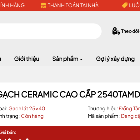
HÍNH HÃNG
THANH TOÁN TẠI NHÀ
LUÔ
Theo dõi
ủ
Giới thiệu
Sản phẩm
Gợi ý xây dựng
GẠCH CERAMIC CAO CẤP 2540TAM
oại:
Gach lát 25x40
Thương hiệu:
Đồng Tâ
ình trạng:
Còn hàng
Mã sản phẩm:
Đang cậ
Giá bán:
Mã giảm giá: