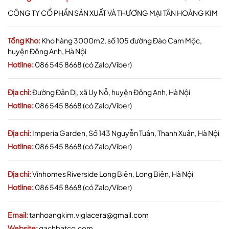
CÔNG TY CỔ PHẦN SẢN XUẤT VÀ THƯƠNG MẠI TÂN HOÀNG KIM
Tổng Kho:
Kho hàng 3000m2, số 105 đường Đào Cam Mộc,
huyện Đông Anh, Hà Nội
Hotline:
086 545 8668 (có Zalo/Viber)
Địa chỉ:
Đường Đản Dị, xã Uy Nỗ, huyện Đông Anh, Hà Nội
Hotline:
086 545 8668 (có Zalo/Viber)
Địa chỉ:
Imperia Garden, Số 143 Nguyễn Tuân, Thanh Xuân, Hà Nội
Hotline:
086 545 8668 (có Zalo/Viber)
Địa chỉ:
Vinhomes Riverside Long Biên, Long Biên, Hà Nội
Hotline:
086 545 8668 (có Zalo/Viber)
Email:
tanhoangkim.viglacera@gmail.com
Website:
gachbatco.com