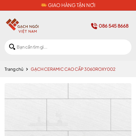
CAM KẾT HÀNG CHÍNH HÃNG
086 545 8668
Trang chủ
GẠCH CERAMIC CAO CẤP 3060ROXY002