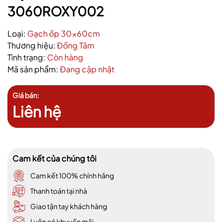
3060ROXY002
Loại:
Gạch ốp 30x60cm
Thương hiệu:
Đồng Tâm
Tình trạng:
Còn hàng
Mã sản phẩm:
Đang cập nhật
Giá bán:
Liên hệ
Cam kết của chúng tôi
Cam kết 100% chính hãng
Thanh toán tại nhà
Giao tận tay khách hàng
Luôn có khuyến mãi