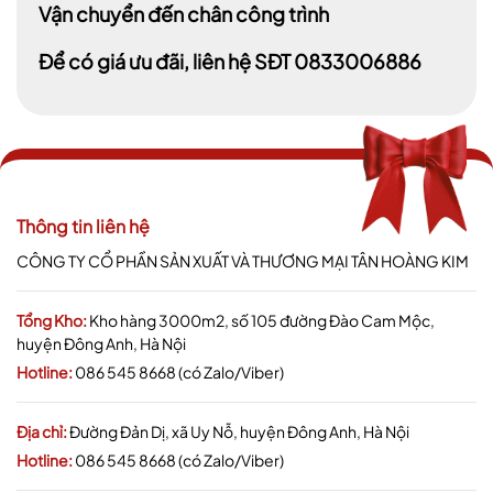
Vận chuyển đến chân công trình
Để có giá ưu đãi, liên hệ SĐT 0833006886
Thông tin liên hệ
CÔNG TY CỔ PHẦN SẢN XUẤT VÀ THƯƠNG MẠI TÂN HOÀNG KIM
Tổng Kho:
Kho hàng 3000m2, số 105 đường Đào Cam Mộc,
huyện Đông Anh, Hà Nội
Hotline:
086 545 8668 (có Zalo/Viber)
Địa chỉ:
Đường Đản Dị, xã Uy Nỗ, huyện Đông Anh, Hà Nội
Hotline:
086 545 8668 (có Zalo/Viber)