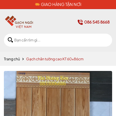
CAM KẾT HÀNG CHÍNH HÃNG
086 545 8668
Trang chủ
Gạch chân tường cao KT 60x86cm