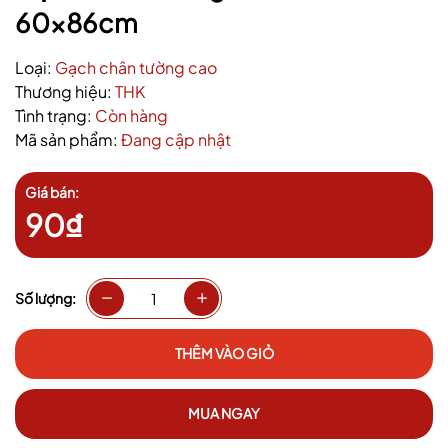
60x86cm
Loại:
Gạch chân tường cao
Thương hiệu:
THK
Tình trạng:
Còn hàng
Mã sản phẩm:
Đang cập nhật
Giá bán:
90₫
Số lượng:
THÊM VÀO GIỎ
MUA NGAY