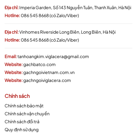
Địa chỉ:
Imperia Garden, Số 143 Nguyễn Tuân, Thanh Xuân, Hà Nội
Hotline:
086 545 8668 (có Zalo/Viber)
Địa chỉ:
Vinhomes Riverside Long Biên, Long Biên, Hà Nội
Hotline:
086 545 8668 (có Zalo/Viber)
Email:
tanhoangkim.viglacera@gmail.com
Website:
gachbatco.com
Website:
gachngoivietnam.com.vn
Website:
gachngoiviglacera.com
Chính sách
Chính sách bảo mật
Chính sách vận chuyển
Chính sách đổi trả
Quy định sử dụng