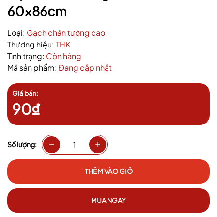
60x86cm
Loại:
Gạch chân tường cao
Thương hiệu:
THK
Tình trạng:
Còn hàng
Mã sản phẩm:
Đang cập nhật
Giá bán:
90₫
Số lượng:
THÊM VÀO GIỎ
MUA NGAY