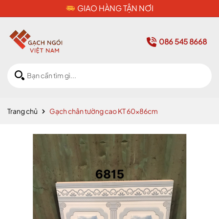
CAM KẾT HÀNG CHÍNH HÃNG
086 545 8668
Trang chủ
Gạch chân tường cao KT 60x86cm