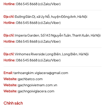
Hotline:
086 545 8668 (có Zalo/Viber)
Địa chỉ:
Đường Đản Dị, xã Uy Nỗ, huyện Đông Anh, Hà Nội
Hotline:
086 545 8668 (có Zalo/Viber)
Địa chỉ:
Imperia Garden, Số 143 Nguyễn Tuân, Thanh Xuân, Hà Nội
Hotline:
086 545 8668 (có Zalo/Viber)
Địa chỉ:
Vinhomes Riverside Long Biên, Long Biên, Hà Nội
Hotline:
086 545 8668 (có Zalo/Viber)
Email:
tanhoangkim.viglacera@gmail.com
Website:
gachbatco.com
Website:
gachngoivietnam.com.vn
Website:
gachngoiviglacera.com
Chính sách