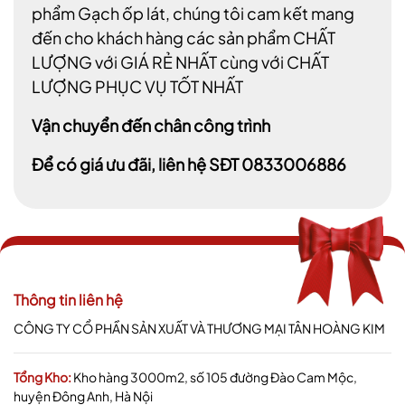
phẩm Gạch ốp lát, chúng tôi cam kết mang
đến cho khách hàng các sản phẩm CHẤT
LƯỢNG với GIÁ RẺ NHẤT cùng với CHẤT
LƯỢNG PHỤC VỤ TỐT NHẤT
Vận chuyển đến chân công trình
Để có giá ưu đãi, liên hệ SĐT 0833006886
Thông tin liên hệ
CÔNG TY CỔ PHẦN SẢN XUẤT VÀ THƯƠNG MẠI TÂN HOÀNG KIM
Tổng Kho:
Kho hàng 3000m2, số 105 đường Đào Cam Mộc,
huyện Đông Anh, Hà Nội