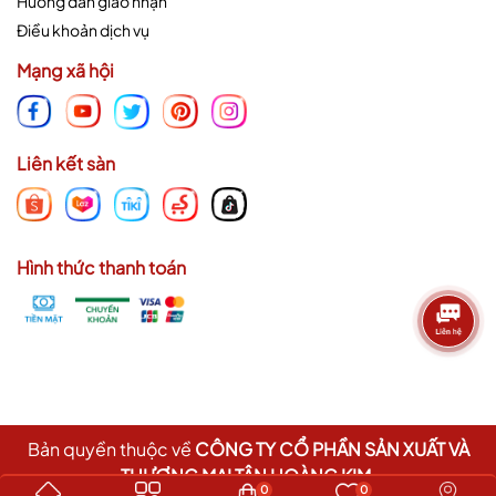
Hướng dẫn giao nhận
Điều khoản dịch vụ
Mạng xã hội
Liên kết sàn
Hình thức thanh toán
Bản quyền thuộc về
CÔNG TY CỔ PHẦN SẢN XUẤT VÀ
THƯƠNG MẠI TÂN HOÀNG KIM
.
0
0