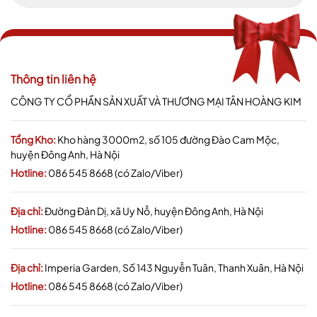
Thông tin liên hệ
CÔNG TY CỔ PHẦN SẢN XUẤT VÀ THƯƠNG MẠI TÂN HOÀNG KIM
Tổng Kho:
Kho hàng 3000m2, số 105 đường Đào Cam Mộc,
huyện Đông Anh, Hà Nội
Hotline:
086 545 8668 (có Zalo/Viber)
Địa chỉ:
Đường Đản Dị, xã Uy Nỗ, huyện Đông Anh, Hà Nội
Hotline:
086 545 8668 (có Zalo/Viber)
Địa chỉ:
Imperia Garden, Số 143 Nguyễn Tuân, Thanh Xuân, Hà Nội
Hotline:
086 545 8668 (có Zalo/Viber)