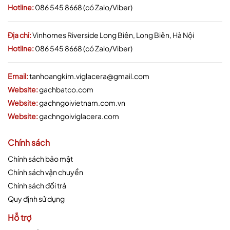
Hotline:
086 545 8668 (có Zalo/Viber)
Địa chỉ:
Vinhomes Riverside Long Biên, Long Biên, Hà Nội
Hotline:
086 545 8668 (có Zalo/Viber)
Email:
tanhoangkim.viglacera@gmail.com
Website:
gachbatco.com
Website:
gachngoivietnam.com.vn
Website:
gachngoiviglacera.com
Chính sách
Chính sách bảo mật
Chính sách vận chuyển
Chính sách đổi trả
Quy định sử dụng
Hỗ trợ