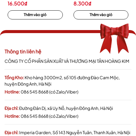
16.500₫
8.300₫
Thêm vào giỏ
Thêm vào giỏ
Thông tin liên hệ
CÔNG TY CỔ PHẦN SẢN XUẤT VÀ THƯƠNG MẠI TÂN HOÀNG KIM
Tổng Kho:
Kho hàng 3000m2, số 105 đường Đào Cam Mộc,
huyện Đông Anh, Hà Nội
Hotline:
086 545 8668 (có Zalo/Viber)
Địa chỉ:
Đường Đản Dị, xã Uy Nỗ, huyện Đông Anh, Hà Nội
Hotline:
086 545 8668 (có Zalo/Viber)
Địa chỉ:
Imperia Garden, Số 143 Nguyễn Tuân, Thanh Xuân, Hà Nội