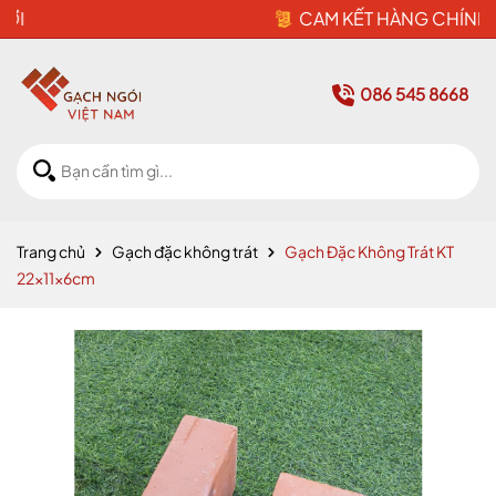
CAM KẾT HÀNG CHÍNH HÃNG
086 545 8668
Trang chủ
Gạch đặc không trát
Gạch Đặc Không Trát KT
22x11x6cm