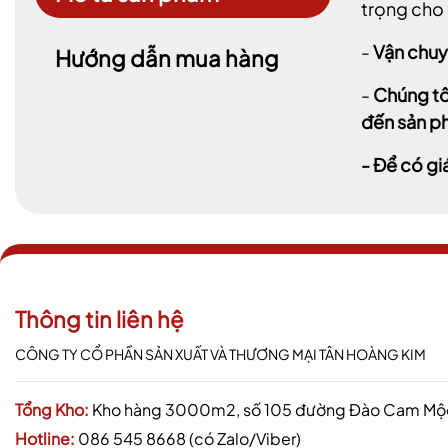
trọng cho 
-
Vận chuy
Hướng dẫn mua hàng
-
Chúng tô
đến sản ph
- Để có gi
Thông tin liên hệ
CÔNG TY CỔ PHẦN SẢN XUẤT VÀ THƯƠNG MẠI TÂN HOÀNG KIM
Tổng Kho:
Kho hàng 3000m2, số 105 đường Đào Cam Mộc,
Hotline:
086 545 8668 (có Zalo/Viber)