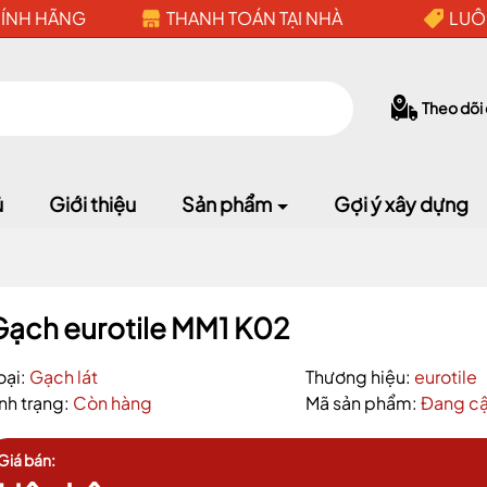
HÍNH HÃNG
THANH TOÁN TẠI NHÀ
LUÔ
Theo dõi
ủ
Giới thiệu
Sản phẩm
Gợi ý xây dựng
Mã giảm giá:
Gạch eurotile MM1 K02
Ngày hết hạn:
oại:
Gạch lát
Thương hiệu:
eurotile
ình trạng:
Còn hàng
Mã sản phẩm:
Đang cậ
Điều kiện:
Giá bán: