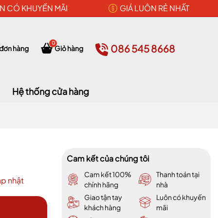
N CÓ KHUYẾN MÃI
GIÁ LUÔN RẺ NHẤT
0
086 545 8668
 đơn hàng
Giỏ hàng
Hệ thống cửa hàng
Cam kết của chúng tôi
Cam kết 100%
Thanh toán tại
p nhật
chính hãng
nhà
Giao tận tay
Luôn có khuyến
khách hàng
mãi