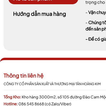
trọng cho 
-
Vận chuy
Hướng dẫn mua hàng
-
Chúng tô
đến sản ph
- Để có gi
Thông tin liên hệ
CÔNG TY CỔ PHẦN SẢN XUẤT VÀ THƯƠNG MẠI TÂN HOÀNG KIM
Tổng Kho:
Kho hàng 3000m2, số 105 đường Đào Cam Mộc,
Hotline:
086 545 8668 (có Zalo/Viber)