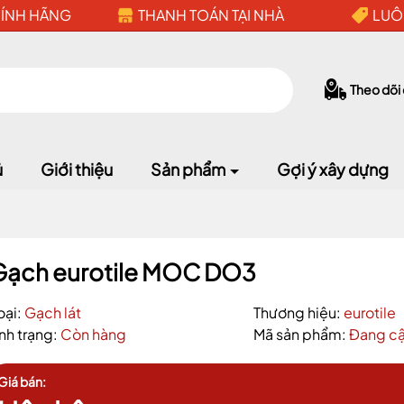
HÍNH HÃNG
THANH TOÁN TẠI NHÀ
LUÔ
Theo dõi
ủ
Giới thiệu
Sản phẩm
Gợi ý xây dựng
Mã giảm giá:
Gạch eurotile MOC DO3
Ngày hết hạn:
oại:
Gạch lát
Thương hiệu:
eurotile
ình trạng:
Còn hàng
Mã sản phẩm:
Đang cậ
Điều kiện:
Giá bán: