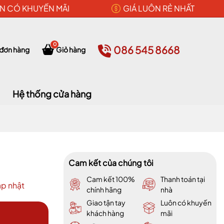
N CÓ KHUYẾN MÃI
GIÁ LUÔN RẺ NHẤT
0
086 545 8668
 đơn hàng
Giỏ hàng
Hệ thống cửa hàng
Cam kết của chúng tôi
Cam kết 100%
Thanh toán tại
p nhật
chính hãng
nhà
Giao tận tay
Luôn có khuyến
khách hàng
mãi