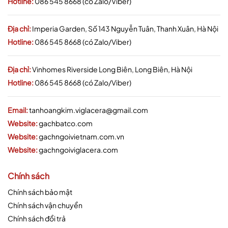
Hotline:
086 545 8668 (có Zalo/Viber)
Địa chỉ:
Imperia Garden, Số 143 Nguyễn Tuân, Thanh Xuân, Hà Nội
Hotline:
086 545 8668 (có Zalo/Viber)
Địa chỉ:
Vinhomes Riverside Long Biên, Long Biên, Hà Nội
Hotline:
086 545 8668 (có Zalo/Viber)
Email:
tanhoangkim.viglacera@gmail.com
Website:
gachbatco.com
Website:
gachngoivietnam.com.vn
Website:
gachngoiviglacera.com
Chính sách
Chính sách bảo mật
Chính sách vận chuyển
Chính sách đổi trả