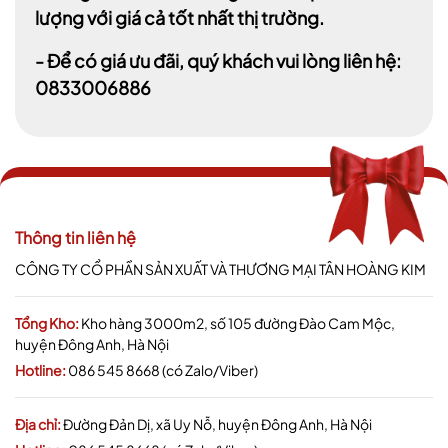
lượng với giá cả tốt nhất thị trường.
- Để có giá ưu đãi, quý khách vui lòng liên hệ:
0833006886
Thông tin liên hệ
CÔNG TY CỔ PHẦN SẢN XUẤT VÀ THƯƠNG MẠI TÂN HOÀNG KIM
Tổng Kho:
Kho hàng 3000m2, số 105 đường Đào Cam Mộc,
huyện Đông Anh, Hà Nội
Hotline:
086 545 8668 (có Zalo/Viber)
Địa chỉ:
Đường Đản Dị, xã Uy Nỗ, huyện Đông Anh, Hà Nội