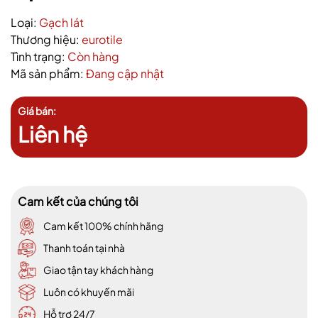
Loại:
Gạch lát
Thương hiệu:
eurotile
Tình trạng:
Còn hàng
Mã sản phẩm:
Đang cập nhật
Giá bán:
Liên hệ
Cam kết của chúng tôi
Cam kết 100% chính hãng
Thanh toán tại nhà
Giao tận tay khách hàng
Luôn có khuyến mãi
Hỗ trợ 24/7