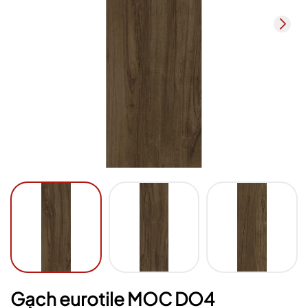
Ngày hết hạn:
Điều kiện:
Gạch eurotile MOC DO4