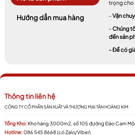
trọng cho 
-
Vận chuy
Hướng dẫn mua hàng
-
Chúng tô
đến sản ph
- Để có gi
Thông tin liên hệ
CÔNG TY CỔ PHẦN SẢN XUẤT VÀ THƯƠNG MẠI TÂN HOÀNG KIM
Tổng Kho:
Kho hàng 3000m2, số 105 đường Đào Cam Mộc,
Hotline:
086 545 8668 (có Zalo/Viber)