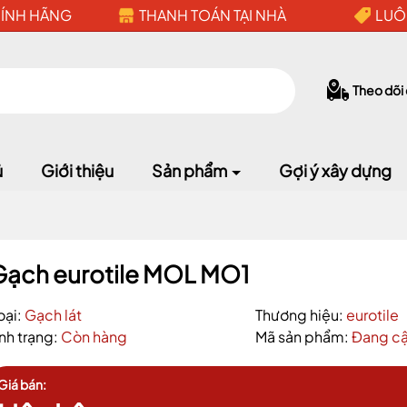
HÍNH HÃNG
THANH TOÁN TẠI NHÀ
LUÔ
Theo dõi
ủ
Giới thiệu
Sản phẩm
Gợi ý xây dựng
Mã giảm giá:
Gạch eurotile MOL MO1
Ngày hết hạn:
oại:
Gạch lát
Thương hiệu:
eurotile
ình trạng:
Còn hàng
Mã sản phẩm:
Đang cậ
Điều kiện:
Giá bán: