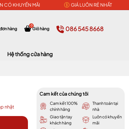
N CÓ KHUYẾN MÃI
GIÁ LUÔN RẺ NHẤT
0
086 545 8668
 đơn hàng
Giỏ hàng
Hệ thống cửa hàng
Cam kết của chúng tôi
Cam kết 100%
Thanh toán tại
p nhật
chính hãng
nhà
Giao tận tay
Luôn có khuyến
khách hàng
mãi