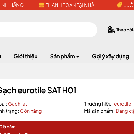
HÍNH HÃNG
THANH TOÁN TẠI NHÀ
LUÔ
Theo dõi
ủ
Giới thiệu
Sản phẩm
Gợi ý xây dựng
Mã giảm giá:
ạch eurotile SAT H01
Ngày hết hạn:
oại:
Gạch lát
Thương hiệu:
eurotile
ình trạng:
Còn hàng
Mã sản phẩm:
Đang cậ
Điều kiện:
Giá bán: