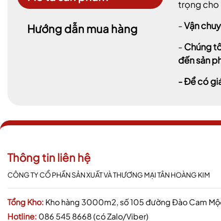
trọng cho 
-
Vận chuy
Hướng dẫn mua hàng
-
Chúng tô
đến sản ph
- Để có gi
Thông tin liên hệ
CÔNG TY CỔ PHẦN SẢN XUẤT VÀ THƯƠNG MẠI TÂN HOÀNG KIM
Tổng Kho:
Kho hàng 3000m2, số 105 đường Đào Cam Mộc,
Hotline:
086 545 8668 (có Zalo/Viber)