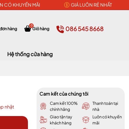
N CÓ KHUYẾN MÃI
GIÁ LUÔN RẺ NHẤT
0
086 545 8668
 đơn hàng
Giỏ hàng
Hệ thống cửa hàng
Cam kết của chúng tôi
Cam kết 100%
Thanh toán tại
p nhật
chính hãng
nhà
Giao tận tay
Luôn có khuyến
khách hàng
mãi