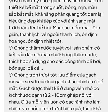
💦 Độ thẩm mỹ cao : gạch thủy tinh mosaic có
thiết kế bề mặt trong suốt, bóng, mịn, màu
sắc bắt mắt, khả năng phản quang tốt đem lại
hiệu ứng đẹp khi tiếp xúc với ánh sáng mặt
trời hoặc đèn bể bơi. Màu sắc mềm mại, đơn
giản, thanh lịch, vẻ ngoài thanh lịch, ổn định
hóa học, ổn định nhiệt tốt.
💦 Chống thấm nước tuyệt vời : sản phẩm có
kết cấu đặc nên hầu như không thấm nước,
thích hợp sử dụng cho các công trình bể bơi,
bồn sục, bể cá...
💦 Chống trơn trượt tốt : ưu điểm của gạch
mosaic so với các loại gạch khác chính là ở bề
mặt. Gạch được thiết kế ở dạng viên nhỏ có
kích thước cạnh từ 2 - 10cm ghép nối với
nhau. Giữa mỗi viên luôn có các rãnh nhỏ làm
nhiệm vụ chống trơn trượt hiệu quả, tăng khả