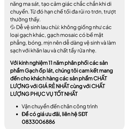
năng ma sát, tạo cảm giác chắc chắn khi di
chuyển. Từ đó hạn chế tối đa rủi ro trơn, trượt
thường thấy.
💦 Dễ vệ sinh lau chùi: không giống như các
loại gạch khác, gạch mosaic có bề mặt
phẳng, bóng, mịn nên dễ dàng vệ sinh và làm
sạch với khăn lau và chất tẩy rửa nhẹ.
Với kinh nghiệm 11 năm phân phối các sản
phẩm Gạch ốp lát, chúng tôi cam kết mang
đến cho khách hàng các sản phẩm CHẤT
LƯỢNG với GIÁ RẺ NHẤT cùng với CHẤT
LƯỢNG PHỤC VỤ TỐT NHẤT
Vận chuyển đến chân công trình
Để có giá ưu đãi, liên hệ SĐT
0833006886