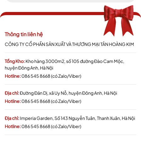
Thông tin liên hệ
CÔNG TY CỔ PHẦN SẢN XUẤT VÀ THƯƠNG MẠI TÂN HOÀNG KIM
Tổng Kho:
Kho hàng 3000m2, số 105 đường Đào Cam Mộc,
huyện Đông Anh, Hà Nội
Hotline:
086 545 8668 (có Zalo/Viber)
Địa chỉ:
Đường Đản Dị, xã Uy Nỗ, huyện Đông Anh, Hà Nội
Hotline:
086 545 8668 (có Zalo/Viber)
Địa chỉ:
Imperia Garden, Số 143 Nguyễn Tuân, Thanh Xuân, Hà Nội
Hotline:
086 545 8668 (có Zalo/Viber)