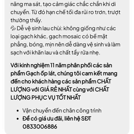
năng ma sát, tạo cảm giác chắc chắn khi di
chuyển. Từ đó hạn chế tối đa rủi ro trơn, trượt
thường thấy.
💦 Dễ vệ sinh lau chùi: không giống như các
loại gạch khác, gạch mosaic có bề mặt
phẳng, bóng, mịn nên dễ dàng vệ sinh và làm
sạch với khăn lau và chất tẩy rửa nhẹ.
Với kinh nghiệm 11 năm phân phối các sản
phẩm Gạch ốp lát, chúng tôi cam kết mang
đến cho khách hàng các sản phẩm CHẤT
LƯỢNG với GIÁ RẺ NHẤT cùng với CHẤT
LƯỢNG PHỤC VỤ TỐT NHẤT
Vận chuyển đến chân công trình
Để có giá ưu đãi, liên hệ SĐT
0833006886