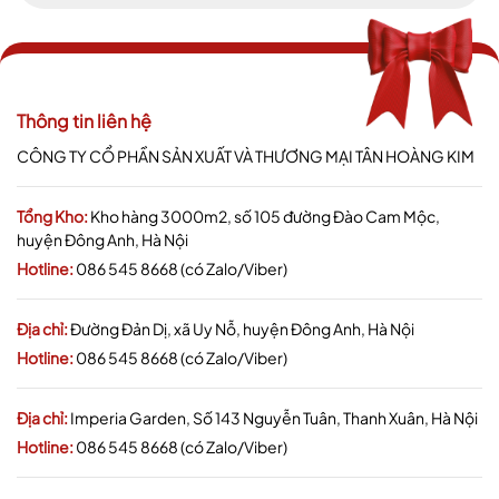
Thông tin liên hệ
CÔNG TY CỔ PHẦN SẢN XUẤT VÀ THƯƠNG MẠI TÂN HOÀNG KIM
Tổng Kho:
Kho hàng 3000m2, số 105 đường Đào Cam Mộc,
huyện Đông Anh, Hà Nội
Hotline:
086 545 8668 (có Zalo/Viber)
Địa chỉ:
Đường Đản Dị, xã Uy Nỗ, huyện Đông Anh, Hà Nội
Hotline:
086 545 8668 (có Zalo/Viber)
Địa chỉ:
Imperia Garden, Số 143 Nguyễn Tuân, Thanh Xuân, Hà Nội
Hotline:
086 545 8668 (có Zalo/Viber)