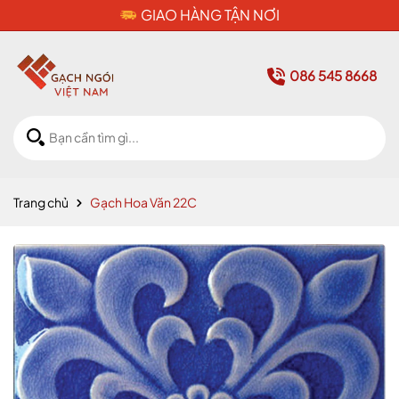
CAM KẾT HÀNG CHÍNH HÃNG
086 545 8668
Trang chủ
Gạch Hoa Văn 22C