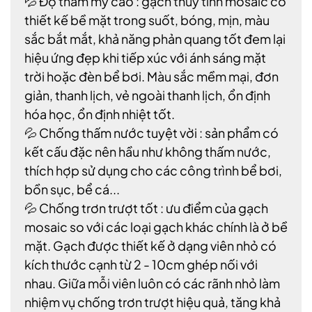
💦 Độ thẩm mỹ cao : gạch thủy tinh mosaic có
thiết kế bề mặt trong suốt, bóng, mịn, màu
sắc bắt mắt, khả năng phản quang tốt đem lại
hiệu ứng đẹp khi tiếp xúc với ánh sáng mặt
trời hoặc đèn bể bơi. Màu sắc mềm mại, đơn
giản, thanh lịch, vẻ ngoài thanh lịch, ổn định
hóa học, ổn định nhiệt tốt.
💦 Chống thấm nước tuyệt vời : sản phẩm có
kết cấu đặc nên hầu như không thấm nước,
thích hợp sử dụng cho các công trình bể bơi,
bồn sục, bể cá...
💦 Chống trơn trượt tốt : ưu điểm của gạch
mosaic so với các loại gạch khác chính là ở bề
mặt. Gạch được thiết kế ở dạng viên nhỏ có
kích thước cạnh từ 2 - 10cm ghép nối với
nhau. Giữa mỗi viên luôn có các rãnh nhỏ làm
nhiệm vụ chống trơn trượt hiệu quả, tăng khả