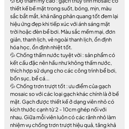
💦 Độ thẩm mỹ cao : gạch thủy tinh mosaic có
thiết kế bề mặt trong suốt, bóng, mịn, màu
sắc bắt mắt, khả năng phản quang tốt đem lại
hiệu ứng đẹp khi tiếp xúc với ánh sáng mặt
trời hoặc đèn bể bơi. Màu sắc mềm mại, đơn
giản, thanh lịch, vẻ ngoài thanh lịch, ổn định
hóa học, ổn định nhiệt tốt.
💦 Chống thấm nước tuyệt vời : sản phẩm có
kết cấu đặc nên hầu như không thấm nước,
thích hợp sử dụng cho các công trình bể bơi,
bồn sục, bể cá...
💦 Chống trơn trượt tốt : ưu điểm của gạch
mosaic so với các loại gạch khác chính là ở bề
mặt. Gạch được thiết kế ở dạng viên nhỏ có
kích thước cạnh từ 2 - 10cm ghép nối với
nhau. Giữa mỗi viên luôn có các rãnh nhỏ làm
nhiệm vụ chống trơn trượt hiệu quả, tăng khả