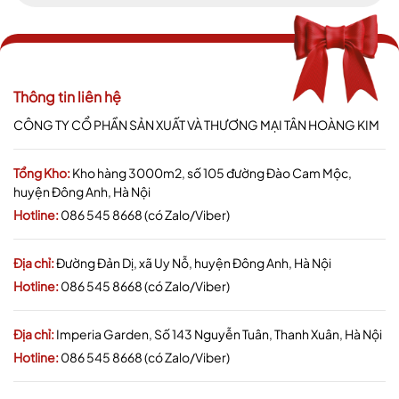
Thông tin liên hệ
CÔNG TY CỔ PHẦN SẢN XUẤT VÀ THƯƠNG MẠI TÂN HOÀNG KIM
Tổng Kho:
Kho hàng 3000m2, số 105 đường Đào Cam Mộc,
huyện Đông Anh, Hà Nội
Hotline:
086 545 8668 (có Zalo/Viber)
Địa chỉ:
Đường Đản Dị, xã Uy Nỗ, huyện Đông Anh, Hà Nội
Hotline:
086 545 8668 (có Zalo/Viber)
Địa chỉ:
Imperia Garden, Số 143 Nguyễn Tuân, Thanh Xuân, Hà Nội
Hotline:
086 545 8668 (có Zalo/Viber)