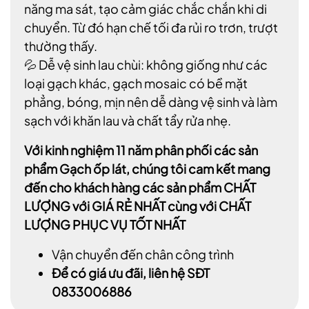
năng ma sát, tạo cảm giác chắc chắn khi di
chuyển. Từ đó hạn chế tối đa rủi ro trơn, trượt
thường thấy.
💦 Dễ vệ sinh lau chùi: không giống như các
loại gạch khác, gạch mosaic có bề mặt
phẳng, bóng, mịn nên dễ dàng vệ sinh và làm
sạch với khăn lau và chất tẩy rửa nhẹ.
Với kinh nghiệm 11 năm phân phối các sản
phẩm Gạch ốp lát, chúng tôi cam kết mang
đến cho khách hàng các sản phẩm CHẤT
LƯỢNG với GIÁ RẺ NHẤT cùng với CHẤT
LƯỢNG PHỤC VỤ TỐT NHẤT
Vận chuyển đến chân công trình
Để có giá ưu đãi, liên hệ SĐT
0833006886