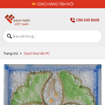
CAM KẾT HÀNG CHÍNH HÃNG
086 545 8668
Trang chủ
Gạch Hoa Văn 9C