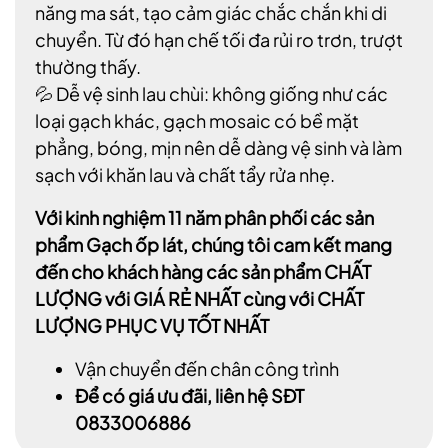
năng ma sát, tạo cảm giác chắc chắn khi di
chuyển. Từ đó hạn chế tối đa rủi ro trơn, trượt
thường thấy.
💦 Dễ vệ sinh lau chùi: không giống như các
loại gạch khác, gạch mosaic có bề mặt
phẳng, bóng, mịn nên dễ dàng vệ sinh và làm
sạch với khăn lau và chất tẩy rửa nhẹ.
Với kinh nghiệm 11 năm phân phối các sản
phẩm Gạch ốp lát, chúng tôi cam kết mang
đến cho khách hàng các sản phẩm CHẤT
LƯỢNG với GIÁ RẺ NHẤT cùng với CHẤT
LƯỢNG PHỤC VỤ TỐT NHẤT
Vận chuyển đến chân công trình
Để có giá ưu đãi, liên hệ SĐT
0833006886