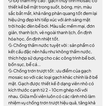
💦 Độ thẩm mỹ cao : gạch thủy tinh mosaic có
thiết kế bề mặt trong suốt, bóng, mịn, màu
sắc bắt mắt, khả năng phản quang tốt đem lại
hiệu ứng đẹp khi tiếp xúc với ánh sáng mặt
trời hoặc đèn bể bơi. Màu sắc mềm mại, đơn
giản, thanh lịch, vẻ ngoài thanh lịch, ổn định
hóa học, ổn định nhiệt tốt.
💦 Chống thấm nước tuyệt vời : sản phẩm có
kết cấu đặc nên hầu như không thấm nước,
thích hợp sử dụng cho các công trình bể bơi,
bồn sục, bể cá...
💦 Chống trơn trượt tốt : ưu điểm của gạch
mosaic so với các loại gạch khác chính là ở bề
mặt. Gạch được thiết kế ở dạng viên nhỏ có
kích thước cạnh từ 2 - 10cm ghép nối với
nhau. Giữa mỗi viên luôn có các rãnh nhỏ làm
nhiệm vụ chống trơn trượt hiệu quả, tăng khả