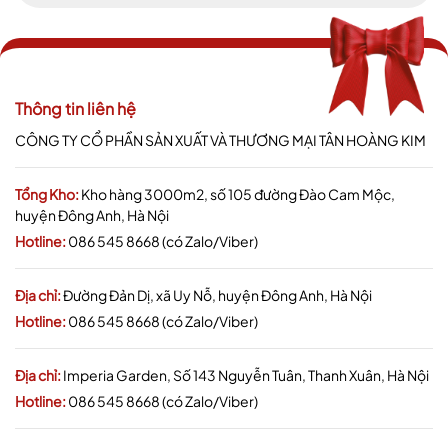
Thông tin liên hệ
CÔNG TY CỔ PHẦN SẢN XUẤT VÀ THƯƠNG MẠI TÂN HOÀNG KIM
Tổng Kho:
Kho hàng 3000m2, số 105 đường Đào Cam Mộc,
huyện Đông Anh, Hà Nội
Hotline:
086 545 8668 (có Zalo/Viber)
Địa chỉ:
Đường Đản Dị, xã Uy Nỗ, huyện Đông Anh, Hà Nội
Hotline:
086 545 8668 (có Zalo/Viber)
Địa chỉ:
Imperia Garden, Số 143 Nguyễn Tuân, Thanh Xuân, Hà Nội
Hotline:
086 545 8668 (có Zalo/Viber)