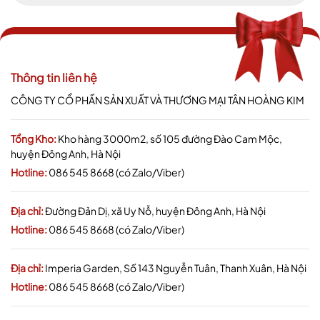
Thông tin liên hệ
CÔNG TY CỔ PHẦN SẢN XUẤT VÀ THƯƠNG MẠI TÂN HOÀNG KIM
Tổng Kho:
Kho hàng 3000m2, số 105 đường Đào Cam Mộc,
huyện Đông Anh, Hà Nội
Hotline:
086 545 8668 (có Zalo/Viber)
Địa chỉ:
Đường Đản Dị, xã Uy Nỗ, huyện Đông Anh, Hà Nội
Hotline:
086 545 8668 (có Zalo/Viber)
Địa chỉ:
Imperia Garden, Số 143 Nguyễn Tuân, Thanh Xuân, Hà Nội
Hotline:
086 545 8668 (có Zalo/Viber)