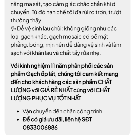
năng ma sát, tạo cảm giác chắc chắn khi di
chuyển. Từ đó hạn chế tối đa rủi ro trơn, trượt
thường thấy.
💦 Dễ vệ sinh lau chùi: không giống như các
loại gạch khác, gạch mosaic có bề mặt
phẳng, bóng, mịn nên dễ dàng vệ sinh và làm
sạch với khăn lau và chất tẩy rửa nhẹ.
Với kinh nghiệm 11 năm phân phối các sản
phẩm Gạch ốp lát, chúng tôi cam kết mang
đến cho khách hàng các sản phẩm CHẤT
LƯỢNG với GIÁ RẺ NHẤT cùng với CHẤT
LƯỢNG PHỤC VỤ TỐT NHẤT
Vận chuyển đến chân công trình
Để có giá ưu đãi, liên hệ SĐT
0833006886