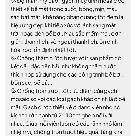
💦 Độ thẩm mỹ cao : gạch thủy tinh mosaic có
thiết kế bề mặt trong suốt, bóng, mịn, màu
sắc bắt mắt, khả năng phản quang tốt đem lại
hiệu ứng đẹp khi tiếp xúc với ánh sáng mặt
trời hoặc đèn bể bơi. Màu sắc mềm mại, đơn
giản, thanh lịch, vẻ ngoài thanh lịch, ổn định
hóa học, ổn định nhiệt tốt.
💦 Chống thấm nước tuyệt vời : sản phẩm có
kết cấu đặc nên hầu như không thấm nước,
thích hợp sử dụng cho các công trình bể bơi,
bồn sục, bể cá...
💦 Chống trơn trượt tốt : ưu điểm của gạch
mosaic so với các loại gạch khác chính là ở bề
mặt. Gạch được thiết kế ở dạng viên nhỏ có
kích thước cạnh từ 2 - 10cm ghép nối với
nhau. Giữa mỗi viên luôn có các rãnh nhỏ làm
nhiệm vụ chống trơn trượt hiệu quả, tăng khả