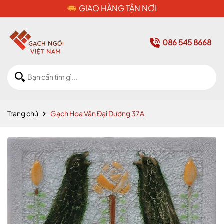
CAM KẾT HÀNG CHÍNH HÃNG
086 545 8668
Trang chủ
Gạch Hoa Văn Đại Dương 37A