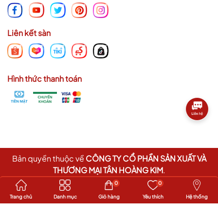
Liên kết sàn
Hình thức thanh toán
Bản quyền thuộc về
CÔNG TY CỔ PHẦN SẢN XUẤT VÀ
THƯƠNG MẠI TÂN HOÀNG KIM
.
Cung cấp bởi
Sapo
0
0
Trang chủ
Danh mục
Giỏ hàng
Yêu thích
Hệ thống