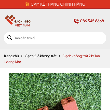
CAM KẾT HÀNG CHÍNH HÃNG
086 545 8668
Trang chủ
Gạch 2 lỗ không trát
Gạch không trát 2 lỗ Tân
Hoàng Kim