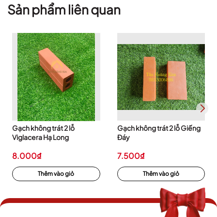
Sản phẩm liên quan
Gạch không trát 2 lỗ
Gạch không trát 2 lỗ Giếng
Viglacera Hạ Long
Đáy
8.000₫
7.500₫
Thêm vào giỏ
Thêm vào giỏ