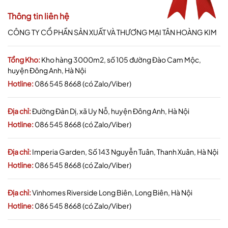
Thông tin liên hệ
CÔNG TY CỔ PHẦN SẢN XUẤT VÀ THƯƠNG MẠI TÂN HOÀNG KIM
Tổng Kho:
Kho hàng 3000m2, số 105 đường Đào Cam Mộc,
huyện Đông Anh, Hà Nội
Hotline:
086 545 8668 (có Zalo/Viber)
Địa chỉ:
Đường Đản Dị, xã Uy Nỗ, huyện Đông Anh, Hà Nội
Hotline:
086 545 8668 (có Zalo/Viber)
Địa chỉ:
Imperia Garden, Số 143 Nguyễn Tuân, Thanh Xuân, Hà Nội
Hotline:
086 545 8668 (có Zalo/Viber)
Địa chỉ:
Vinhomes Riverside Long Biên, Long Biên, Hà Nội
Hotline:
086 545 8668 (có Zalo/Viber)