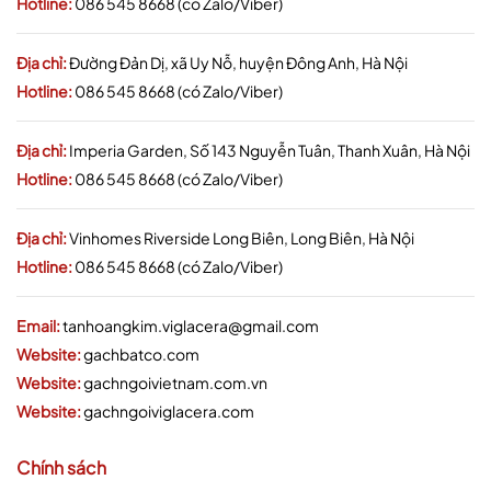
Hotline:
086 545 8668 (có Zalo/Viber)
Địa chỉ:
Đường Đản Dị, xã Uy Nỗ, huyện Đông Anh, Hà Nội
Hotline:
086 545 8668 (có Zalo/Viber)
Địa chỉ:
Imperia Garden, Số 143 Nguyễn Tuân, Thanh Xuân, Hà Nội
Hotline:
086 545 8668 (có Zalo/Viber)
Địa chỉ:
Vinhomes Riverside Long Biên, Long Biên, Hà Nội
Hotline:
086 545 8668 (có Zalo/Viber)
Email:
tanhoangkim.viglacera@gmail.com
Website:
gachbatco.com
Website:
gachngoivietnam.com.vn
Website:
gachngoiviglacera.com
Chính sách