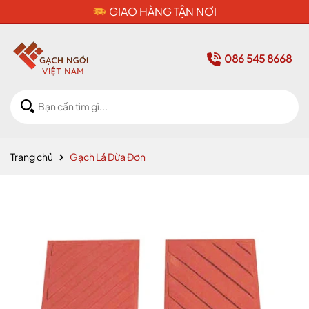
CAM KẾT HÀNG CHÍNH HÃNG
086 545 8668
Trang chủ
Gạch Lá Dừa Đơn
Mã giảm giá: