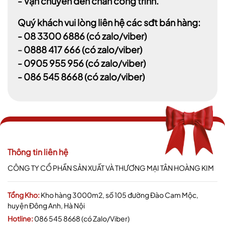
- Vận chuyển đến chân công trình.
Quý khách vui lòng liên hệ các sđt bán hàng:
-
08 3300 6886
(có zalo/viber)
-
0888 417 666
(có zalo/viber)
-
0905 955 956
(có zalo/viber)
- 086 545 8668
(có zalo/viber)
Thông tin liên hệ
CÔNG TY CỔ PHẦN SẢN XUẤT VÀ THƯƠNG MẠI TÂN HOÀNG KIM
Tổng Kho:
Kho hàng 3000m2, số 105 đường Đào Cam Mộc,
huyện Đông Anh, Hà Nội
Hotline:
086 545 8668 (có Zalo/Viber)