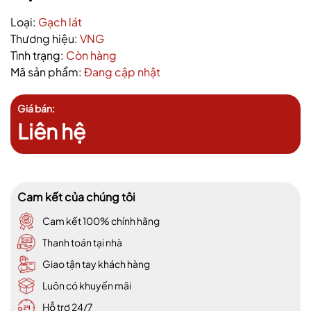
Loại:
Gạch lát
Thương hiệu:
VNG
Tình trạng:
Còn hàng
Mã sản phẩm:
Đang cập nhật
Giá bán:
Liên hệ
Cam kết của chúng tôi
Cam kết 100% chính hãng
Thanh toán tại nhà
Giao tận tay khách hàng
Luôn có khuyến mãi
Hỗ trợ 24/7