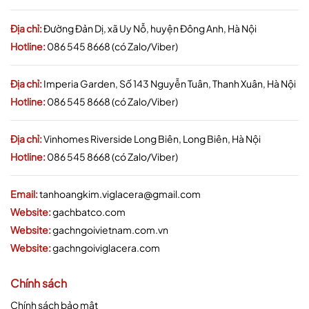
Địa chỉ:
Đường Đản Dị, xã Uy Nỗ, huyện Đông Anh, Hà Nội
Hotline:
086 545 8668 (có Zalo/Viber)
Địa chỉ:
Imperia Garden, Số 143 Nguyễn Tuân, Thanh Xuân, Hà Nội
Hotline:
086 545 8668 (có Zalo/Viber)
Địa chỉ:
Vinhomes Riverside Long Biên, Long Biên, Hà Nội
Hotline:
086 545 8668 (có Zalo/Viber)
Email:
tanhoangkim.viglacera@gmail.com
Website:
gachbatco.com
Website:
gachngoivietnam.com.vn
Website:
gachngoiviglacera.com
Chính sách
Chính sách bảo mật