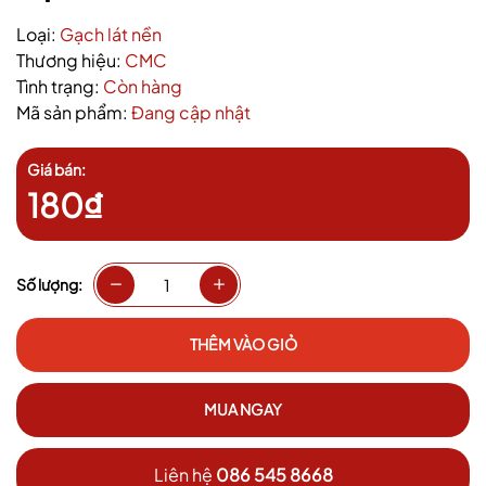
Loại:
Gạch lát nền
Thương hiệu:
CMC
Tình trạng:
Còn hàng
Mã sản phẩm:
Đang cập nhật
Giá bán:
180₫
Số lượng:
THÊM VÀO GIỎ
MUA NGAY
Liên hệ
086 545 8668