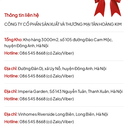
Thông tin liên hệ
CÔNG TY CỔ PHẦN SẢN XUẤT VÀ THƯƠNG MẠI TÂN HOÀNG KIM
Tổng Kho:
Kho hàng 3000m2, số 105 đường Đào Cam Mộc,
huyện Đông Anh, Hà Nội
Hotline:
086 545 8668 (có Zalo/Viber)
Địa chỉ:
Đường Đản Dị, xã Uy Nỗ, huyện Đông Anh, Hà Nội
Hotline:
086 545 8668 (có Zalo/Viber)
Địa chỉ:
Imperia Garden, Số 143 Nguyễn Tuân, Thanh Xuân, Hà Nội
Hotline:
086 545 8668 (có Zalo/Viber)
Địa chỉ:
Vinhomes Riverside Long Biên, Long Biên, Hà Nội
Hotline:
086 545 8668 (có Zalo/Viber)