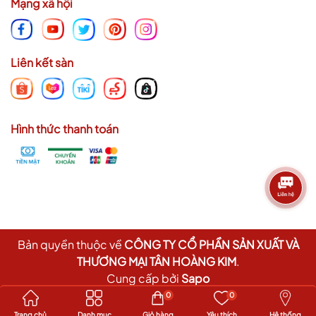
Mạng xã hội
Liên kết sàn
Hình thức thanh toán
Bản quyền thuộc về
CÔNG TY CỔ PHẦN SẢN XUẤT VÀ
THƯƠNG MẠI TÂN HOÀNG KIM
.
Cung cấp bởi
Sapo
0
0
Trang chủ
Danh mục
Giỏ hàng
Yêu thích
Hệ thống