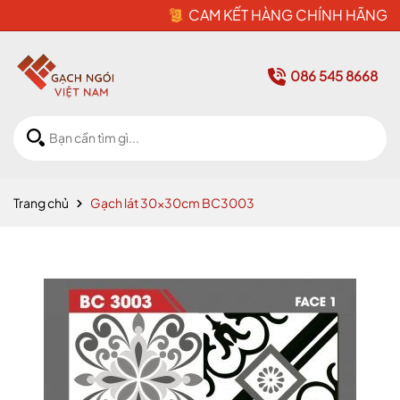
CAM KẾT HÀNG CHÍNH HÃNG
086 545 8668
Trang chủ
Gạch lát 30x30cm BC3003