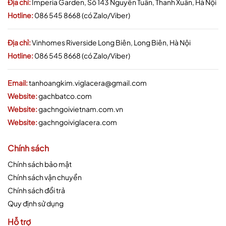
Địa chỉ:
Imperia Garden, Số 143 Nguyễn Tuân, Thanh Xuân, Hà Nội
Hotline:
086 545 8668 (có Zalo/Viber)
Địa chỉ:
Vinhomes Riverside Long Biên, Long Biên, Hà Nội
Hotline:
086 545 8668 (có Zalo/Viber)
Email:
tanhoangkim.viglacera@gmail.com
Website:
gachbatco.com
Website:
gachngoivietnam.com.vn
Website:
gachngoiviglacera.com
Chính sách
Chính sách bảo mật
Chính sách vận chuyển
Chính sách đổi trả
Quy định sử dụng
Hỗ trợ