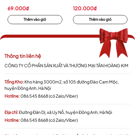
69.000₫
120.000₫
Thêm vào giỏ
Thêm vào giỏ
Thông tin liên hệ
CÔNG TY CỔ PHẦN SẢN XUẤT VÀ THƯƠNG MẠI TÂN HOÀNG KIM
Tổng Kho:
Kho hàng 3000m2, số 105 đường Đào Cam Mộc,
huyện Đông Anh, Hà Nội
Hotline:
086 545 8668 (có Zalo/Viber)
Địa chỉ:
Đường Đản Dị, xã Uy Nỗ, huyện Đông Anh, Hà Nội
Hotline:
086 545 8668 (có Zalo/Viber)