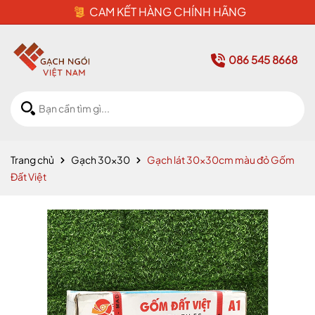
CAM KẾT HÀNG CHÍNH HÃNG
086 545 8668
Trang chủ
Gạch 30x30
Gạch lát 30x30cm màu đỏ Gốm
Đất Việt