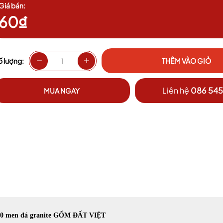
Giá bán:
60₫
Mã giảm giá:
ố lượng:
THÊM VÀO GIỎ
Ngày hết hạn:
Liên hệ
086 545
Điều kiện:
MUA NGAY
30 men đá granite GỐM ĐẤT VIỆT