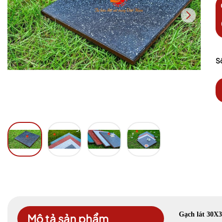
S
Gạch lát 30X
Mô tả sản phẩm