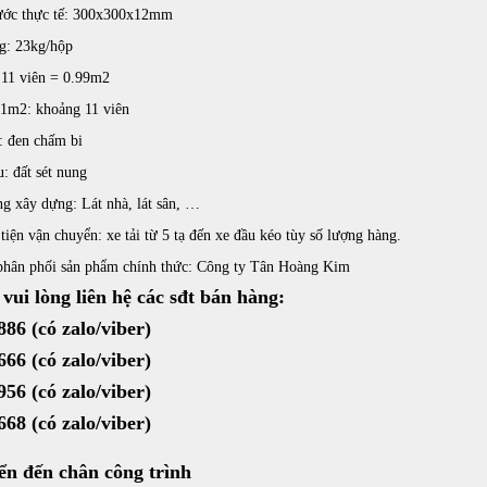
ước thực tế: 300x300x12mm
g: 23kg/hộp
 11 viên = 0.99m2
 1m2: khoảng 11 viên
: đen chấm bi
u: đất sét nung
g xây dựng: Lát nhà, lát sân, …
iện vận chuyển: xe tải từ 5 tạ đến xe đầu kéo tùy số lượng hàng.
phân phối sản phẩm chính thức: Công ty Tân Hoàng Kim
vui lòng liên hệ các sđt bán hàng:
886
(có zalo/viber)
666
(có zalo/viber)
956
(có zalo/viber)
8668
(có zalo/viber)
ển đến chân công trình