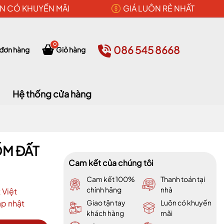
N CÓ KHUYẾN MÃI
GIÁ LUÔN RẺ NHẤT
0
086 545 8668
 đơn hàng
Giỏ hàng
Hệ thống cửa hàng
ỐM ĐẤT
Cam kết của chúng tôi
Cam kết 100%
Thanh toán tại
chính hãng
nhà
 Việt
p nhật
Giao tận tay
Luôn có khuyến
khách hàng
mãi