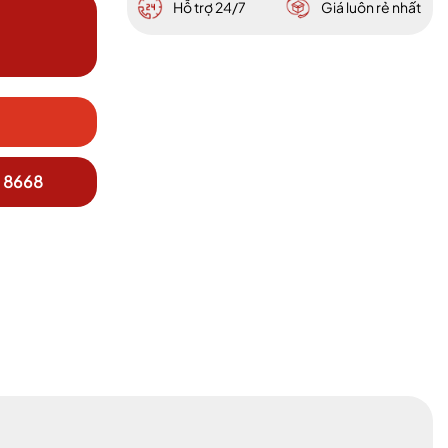
Hỗ trợ 24/7
Giá luôn rẻ nhất
 8668