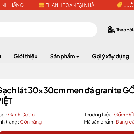
HÍNH HÃNG
THANH TOÁN TẠI NHÀ
LUÔ
Theo dõi
ủ
Giới thiệu
Sản phẩm
Gợi ý xây dựng
Gạch lát 30x30cm men đá granite G
VIỆT
oại:
Gạch Cotto
Thương hiệu:
Gốm Đất
ình trạng:
Còn hàng
Mã sản phẩm:
Đang cậ