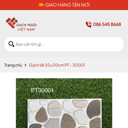
GIAO HÀNG TẬN NƠI
086 545 8668
Trang chủ
Gạch lát 30x30cm PT - 30001
Mã giảm giá: