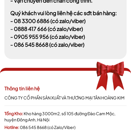
- Vận chuyển đến chân công trình.
Quý khách vui lòng liên hệ các sđt bán hàng:
-
08 3300 6886
(có zalo/viber)
-
0888 417 666
(có zalo/viber)
-
0905 955 956
(có zalo/viber)
- 086 545 8668
(có zalo/viber)
Thông tin liên hệ
CÔNG TY CỔ PHẦN SẢN XUẤT VÀ THƯƠNG MẠI TÂN HOÀNG KIM
Tổng Kho:
Kho hàng 3000m2, số 105 đường Đào Cam Mộc,
huyện Đông Anh, Hà Nội
Hotline:
086 545 8668 (có Zalo/Viber)