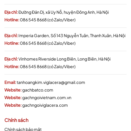
Địa chỉ:
Đường Đản Dị, xã Uy Nỗ, huyện Đông Anh, Hà Nội
Hotline:
086 545 8668 (có Zalo/Viber)
Địa chỉ:
Imperia Garden, Số 143 Nguyễn Tuân, Thanh Xuân, Hà Nội
Hotline:
086 545 8668 (có Zalo/Viber)
Địa chỉ:
Vinhomes Riverside Long Biên, Long Biên, Hà Nội
Hotline:
086 545 8668 (có Zalo/Viber)
Email:
tanhoangkim.viglacera@gmail.com
Website:
gachbatco.com
Website:
gachngoivietnam.com.vn
Website:
gachngoiviglacera.com
Chính sách
Chính sách bảo mật