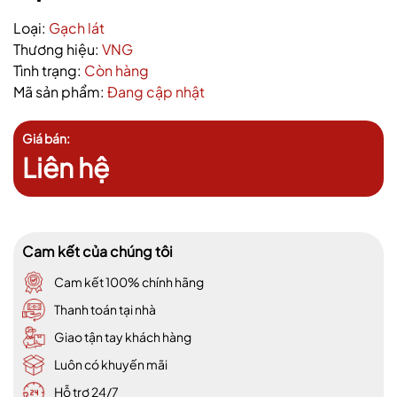
Loại:
Gạch lát
Thương hiệu:
VNG
Tình trạng:
Còn hàng
Mã sản phẩm:
Đang cập nhật
Giá bán:
Liên hệ
Cam kết của chúng tôi
Cam kết 100% chính hãng
Thanh toán tại nhà
Giao tận tay khách hàng
Luôn có khuyến mãi
Hỗ trợ 24/7