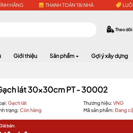
HÍNH HÃNG
THANH TOÁN TẠI NHÀ
LUÔ
Theo dõi
ủ
Giới thiệu
Sản phẩm
Gợi ý xây dựng
Mã giảm giá:
Gạch lát 30x30cm PT - 30002
Ngày hết hạn:
oại:
Gạch lát
Thương hiệu:
VNG
ình trạng:
Còn hàng
Mã sản phẩm:
Đang cậ
Điều kiện:
Giá bán: