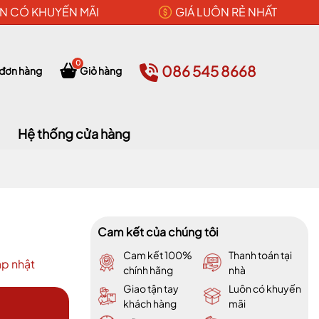
N CÓ KHUYẾN MÃI
GIÁ LUÔN RẺ NHẤT
0
086 545 8668
 đơn hàng
Giỏ hàng
Hệ thống cửa hàng
Cam kết của chúng tôi
Cam kết 100%
Thanh toán tại
p nhật
chính hãng
nhà
Giao tận tay
Luôn có khuyến
khách hàng
mãi