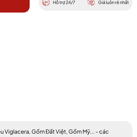
Hỗ trợ 24/7
Giá luôn rẻ nhất
ệu Viglacera, Gốm Đất Việt, Gốm Mỹ... - các