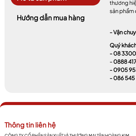
thương hiệ
sản phẩm c
Hướng dẫn mua hàng
- Vận chuy
Quý khách 
-
08 3300
-
0888 41
-
0905 95
- 086 545
Thông tin liên hệ
CÔNG TY CỔ PHẦN SẢN XUẤT VÀ THƯƠNG MẠI TÂN HOÀNG KIM