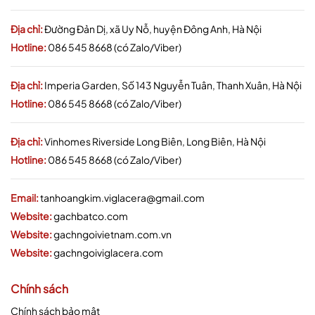
Địa chỉ:
Đường Đản Dị, xã Uy Nỗ, huyện Đông Anh, Hà Nội
Hotline:
086 545 8668 (có Zalo/Viber)
Địa chỉ:
Imperia Garden, Số 143 Nguyễn Tuân, Thanh Xuân, Hà Nội
Hotline:
086 545 8668 (có Zalo/Viber)
Địa chỉ:
Vinhomes Riverside Long Biên, Long Biên, Hà Nội
Hotline:
086 545 8668 (có Zalo/Viber)
Email:
tanhoangkim.viglacera@gmail.com
Website:
gachbatco.com
Website:
gachngoivietnam.com.vn
Website:
gachngoiviglacera.com
Chính sách
Chính sách bảo mật