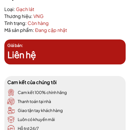
Loại:
Gạch lát
Thương hiệu:
VNG
Tình trạng:
Còn hàng
Mã sản phẩm:
Đang cập nhật
Giá bán:
Liên hệ
Cam kết của chúng tôi
Cam kết 100% chính hãng
Thanh toán tại nhà
Giao tận tay khách hàng
Luôn có khuyến mãi
Hỗ trợ 24/7