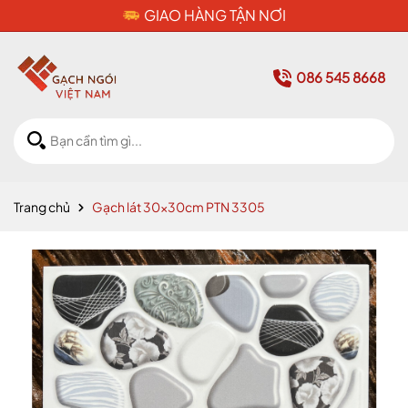
CAM KẾT HÀNG CHÍNH HÃ
086 545 8668
Trang chủ
Gạch lát 30x30cm PTN 3305
Mã giảm giá: