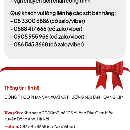
- Vận chuyển đến chân công trình.
Quý khách vui lòng liên hệ các sđt bán hàng:
-
08 3300 6886
(có zalo/viber)
-
0888 417 666
(có zalo/viber)
-
0905 955 956
(có zalo/viber)
- 086 545 8668
(có zalo/viber)
Thông tin liên hệ
CÔNG TY CỔ PHẦN SẢN XUẤT VÀ THƯƠNG MẠI TÂN HOÀNG KIM
Tổng Kho:
Kho hàng 3000m2, số 105 đường Đào Cam Mộc,
huyện Đông Anh, Hà Nội
Hotline:
086 545 8668 (có Zalo/Viber)