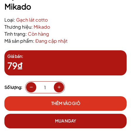
Mikado
Loại:
Gạch lát cotto
Thương hiệu:
Mikado
Tình trạng:
Còn hàng
Mã sản phẩm:
Đang cập nhật
Giá bán:
79₫
Số lượng:
THÊM VÀO GIỎ
MUA NGAY