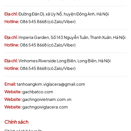
Địa chỉ:
Đường Đản Dị, xã Uy Nỗ, huyện Đông Anh, Hà Nội
Hotline:
086 545 8668 (có Zalo/Viber)
Địa chỉ:
Imperia Garden, Số 143 Nguyễn Tuân, Thanh Xuân, Hà Nội
Hotline:
086 545 8668 (có Zalo/Viber)
Địa chỉ:
Vinhomes Riverside Long Biên, Long Biên, Hà Nội
Hotline:
086 545 8668 (có Zalo/Viber)
Email:
tanhoangkim.viglacera@gmail.com
Website:
gachbatco.com
Website:
gachngoivietnam.com.vn
Website:
gachngoiviglacera.com
Chính sách
Chính sách bảo mật