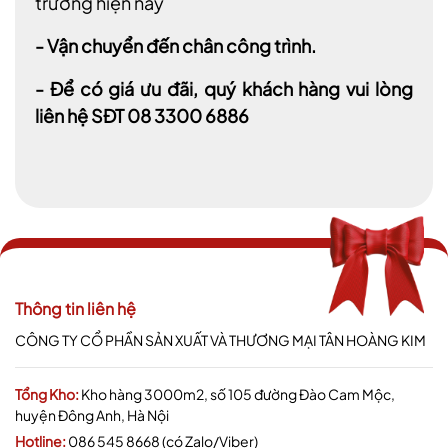
trường hiện nay
- Vận chuyển đến chân công trình.
- Để có giá ưu đãi, quý khách hàng vui lòng
liên hệ SĐT 08 3300 6886
Thông tin liên hệ
CÔNG TY CỔ PHẦN SẢN XUẤT VÀ THƯƠNG MẠI TÂN HOÀNG KIM
Tổng Kho:
Kho hàng 3000m2, số 105 đường Đào Cam Mộc,
huyện Đông Anh, Hà Nội
Hotline:
086 545 8668 (có Zalo/Viber)