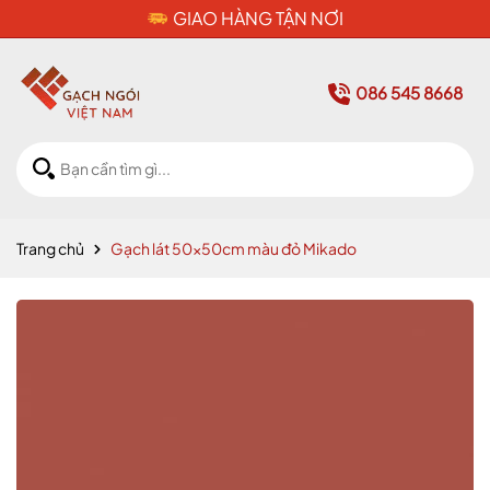
CAM KẾT HÀNG CHÍNH HÃNG
086 545 8668
Trang chủ
Gạch lát 50x50cm màu đỏ Mikado