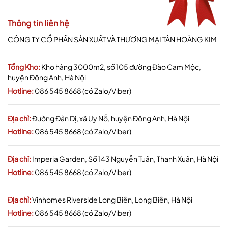
Thông tin liên hệ
CÔNG TY CỔ PHẦN SẢN XUẤT VÀ THƯƠNG MẠI TÂN HOÀNG KIM
Tổng Kho:
Kho hàng 3000m2, số 105 đường Đào Cam Mộc,
huyện Đông Anh, Hà Nội
Hotline:
086 545 8668 (có Zalo/Viber)
Địa chỉ:
Đường Đản Dị, xã Uy Nỗ, huyện Đông Anh, Hà Nội
Hotline:
086 545 8668 (có Zalo/Viber)
Địa chỉ:
Imperia Garden, Số 143 Nguyễn Tuân, Thanh Xuân, Hà Nội
Hotline:
086 545 8668 (có Zalo/Viber)
Địa chỉ:
Vinhomes Riverside Long Biên, Long Biên, Hà Nội
Hotline:
086 545 8668 (có Zalo/Viber)