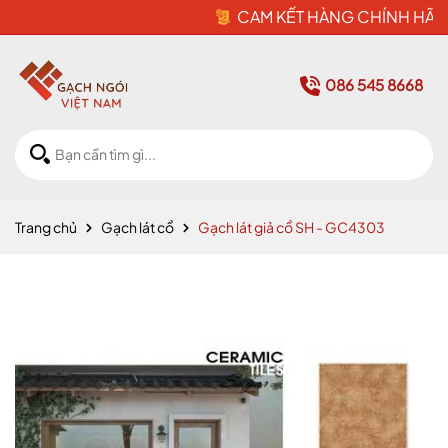
CAM KẾT HÀNG CHÍNH HÃNG
086 545 8668
Trang chủ
Gạch lát cổ
Gạch lát giả cổ SH - GC4303