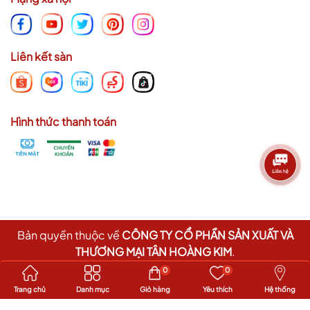
Liên kết sàn
Hình thức thanh toán
Bản quyền thuộc về
CÔNG TY CỔ PHẦN SẢN XUẤT VÀ
THƯƠNG MẠI TÂN HOÀNG KIM
.
Cung cấp bởi
Sapo
0
0
Trang chủ
Danh mục
Giỏ hàng
Yêu thích
Hệ thống