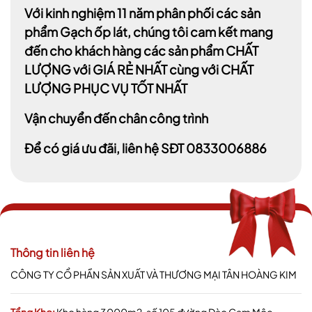
Với kinh nghiệm 11 năm phân phối các sản
phẩm Gạch ốp lát, chúng tôi cam kết mang
đến cho khách hàng các sản phẩm CHẤT
LƯỢNG với GIÁ RẺ NHẤT cùng với CHẤT
LƯỢNG PHỤC VỤ TỐT NHẤT
Vận chuyển đến chân công trình
Để có giá ưu đãi, liên hệ SĐT 0833006886
Thông tin liên hệ
CÔNG TY CỔ PHẦN SẢN XUẤT VÀ THƯƠNG MẠI TÂN HOÀNG KIM