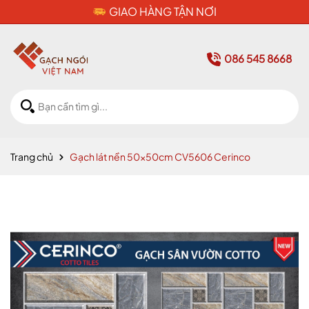
CAM KẾT HÀNG CHÍNH HÃNG
086 545 8668
Trang chủ
Gạch lát nền 50x50cm CV5606 Cerinco