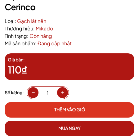
Cerinco
Loại:
Gạch lát nền
Thương hiệu:
Mikado
Tình trạng:
Còn hàng
Mã sản phẩm:
Đang cập nhật
Giá bán:
110₫
Số lượng:
THÊM VÀO GIỎ
MUA NGAY