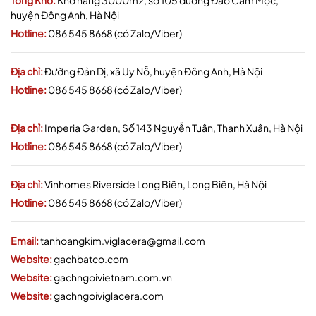
Tổng Kho:
Kho hàng 3000m2, số 105 đường Đào Cam Mộc,
huyện Đông Anh, Hà Nội
Hotline:
086 545 8668 (có Zalo/Viber)
Địa chỉ:
Đường Đản Dị, xã Uy Nỗ, huyện Đông Anh, Hà Nội
Hotline:
086 545 8668 (có Zalo/Viber)
Địa chỉ:
Imperia Garden, Số 143 Nguyễn Tuân, Thanh Xuân, Hà Nội
Hotline:
086 545 8668 (có Zalo/Viber)
Địa chỉ:
Vinhomes Riverside Long Biên, Long Biên, Hà Nội
Hotline:
086 545 8668 (có Zalo/Viber)
Email:
tanhoangkim.viglacera@gmail.com
Website:
gachbatco.com
Website:
gachngoivietnam.com.vn
Website:
gachngoiviglacera.com