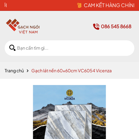
CAM KẾT HÀNG CHÍNH HÃNG
086 545 8668
Trang chủ
Gạch lát nền 60x60cm VC6054 Vicenza