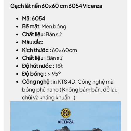
Gạch lát nền 60x60 cm 6054 Vicenza
Mã: 6054
Bề mặt:
Men bóng
Chất liệu:
Bán sứ
Màu sắc:
Kích thước :
60x60cm
Chất liệu :
Bán sứ
Độ hút nước :
Tốt
o
Độ bóng :
> 95
Công nghệ :
in KTS 4D, Công nghệ mài
bóng phủ nano ( Không bám bẩn, dễ lau
chùi và kháng khuẩn…)