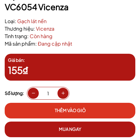
VC6054 Vicenza
Loại:
Gạch lát nền
Thương hiệu:
Vicenza
Tình trạng:
Còn hàng
Mã sản phẩm:
Đang cập nhật
Giá bán:
155₫
Số lượng:
THÊM VÀO GIỎ
MUA NGAY