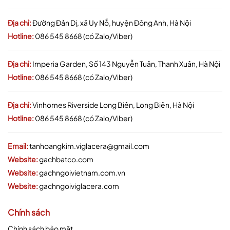
Địa chỉ:
Đường Đản Dị, xã Uy Nỗ, huyện Đông Anh, Hà Nội
Hotline:
086 545 8668 (có Zalo/Viber)
Địa chỉ:
Imperia Garden, Số 143 Nguyễn Tuân, Thanh Xuân, Hà Nội
Hotline:
086 545 8668 (có Zalo/Viber)
Địa chỉ:
Vinhomes Riverside Long Biên, Long Biên, Hà Nội
Hotline:
086 545 8668 (có Zalo/Viber)
Email:
tanhoangkim.viglacera@gmail.com
Website:
gachbatco.com
Website:
gachngoivietnam.com.vn
Website:
gachngoiviglacera.com
Chính sách
Chính sách bảo mật