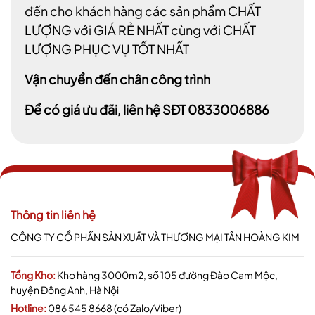
đến cho khách hàng các sản phẩm CHẤT
LƯỢNG với GIÁ RẺ NHẤT cùng với CHẤT
LƯỢNG PHỤC VỤ TỐT NHẤT
Vận chuyển đến chân công trình
Để có giá ưu đãi, liên hệ SĐT 0833006886
Thông tin liên hệ
CÔNG TY CỔ PHẦN SẢN XUẤT VÀ THƯƠNG MẠI TÂN HOÀNG KIM
Tổng Kho:
Kho hàng 3000m2, số 105 đường Đào Cam Mộc,
huyện Đông Anh, Hà Nội
Hotline:
086 545 8668 (có Zalo/Viber)