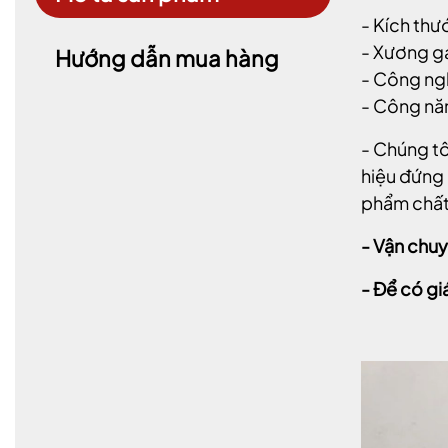
- Kích th
- Xương g
Hướng dẫn mua hàng
- Công ngh
- Công năn
- Chúng tô
hiệu đứng 
phẩm chất 
- Vận chuy
- Để có gi