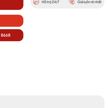
Hỗ trợ 24/7
Giá luôn rẻ nhất
 8668