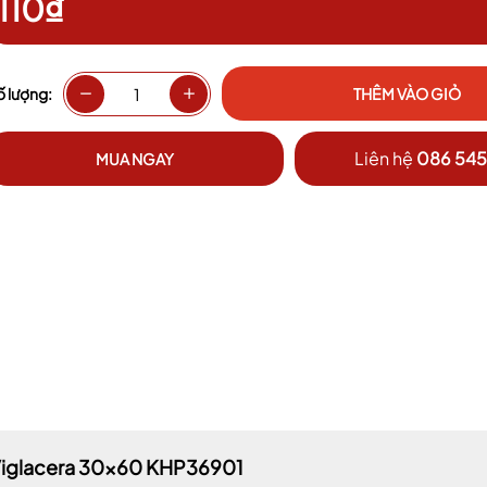
110₫
Điều kiện:
ố lượng:
THÊM VÀO GIỎ
Liên hệ
086 545
MUA NGAY
Viglacera 30x60 KHP36901