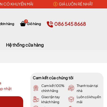
N CÓ KHUYẾN MÃI
GIÁ LUÔN RẺ NHẤT
0
086 545 8668
 đơn hàng
Giỏ hàng
Hệ thống cửa hàng
Cam kết của chúng tôi
a
Cam kết 100%
Thanh toán tại
p nhật
chính hãng
nhà
Giao tận tay
Luôn có khuyến
khách hàng
mãi