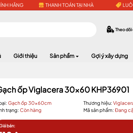
HÍNH HÃNG
THANH TOÁN TẠI NHÀ
LUÔ
Theo dõi
ủ
Giới thiệu
Sản phẩm
Gợi ý xây dựng
Gạch ốp Viglacera 30x60 KHP36901
oại:
Gạch ốp 30x60cm
Thương hiệu:
Viglacer
Mã giảm giá:
ình trạng:
Còn hàng
Mã sản phẩm:
Đang cậ
Ngày hết hạn:
Giá bán: