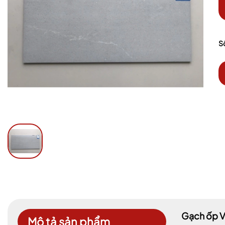
S
Gạch ốp 
Mô tả sản phẩm