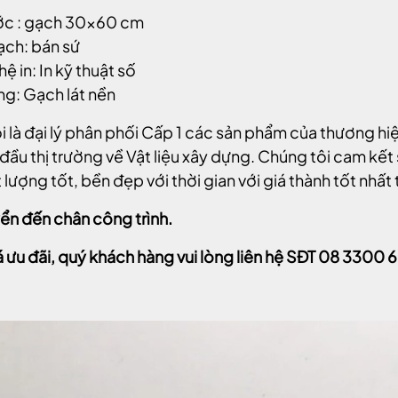
ước : gạch 30x60 cm
ạch: bán sứ
ệ in: In kỹ thuật số
g: Gạch lát nền
i là đại lý phân phối Cấp 1 các sản phẩm của thương h
đầu thị trường về Vật liệu xây dựng. Chúng tôi cam k
lượng tốt, bền đẹp với thời gian với giá thành tốt nhất 
ển đến chân công trình.
á ưu đãi, quý khách hàng vui lòng liên hệ SĐT 08 3300 