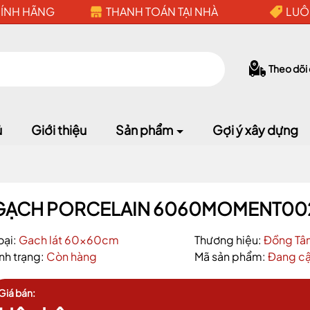
HÍNH HÃNG
THANH TOÁN TẠI NHÀ
LUÔ
Theo dõi
ủ
Giới thiệu
Sản phẩm
Gợi ý xây dựng
GẠCH PORCELAIN 6060MOMENT00
oại:
Gach lát 60x60cm
Thương hiệu:
Đồng Tâ
ình trạng:
Còn hàng
Mã sản phẩm:
Đang cậ
Mã giảm giá:
Giá bán:
Ngày hết hạn: