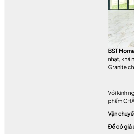
BST Mome
nhạt, khả
Granite chị
Với kinh 
phẩm CHẤ
Vận chuyể
Để có giá 