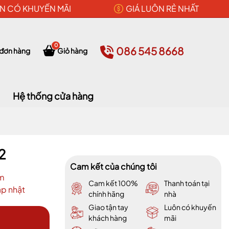
N CÓ KHUYẾN MÃI
GIÁ LUÔN RẺ NHẤT
0
086 545 8668
 đơn hàng
Giỏ hàng
Hệ thống cửa hàng
2
Cam kết của chúng tôi
m
Cam kết 100%
Thanh toán tại
p nhật
chính hãng
nhà
Giao tận tay
Luôn có khuyến
khách hàng
mãi