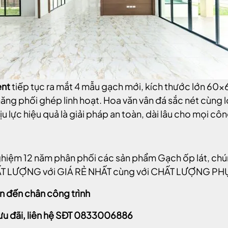
nt
tiếp tục ra mắt 4 mẫu gạch mới, kích thước lớn
 năng phối ghép linh hoạt. Hoa văn vân đá sắc nét cùng
u lực hiệu quả là giải pháp an toàn, dài lâu cho mọi côn
nghiệm 12 năm phân phối các sản phẩm Gạch ốp lát, ch
T LƯỢNG với GIÁ RẺ NHẤT cùng với CHẤT LƯỢNG PH
n đến chân công trình
ưu đãi, liên hệ SĐT 0833006886