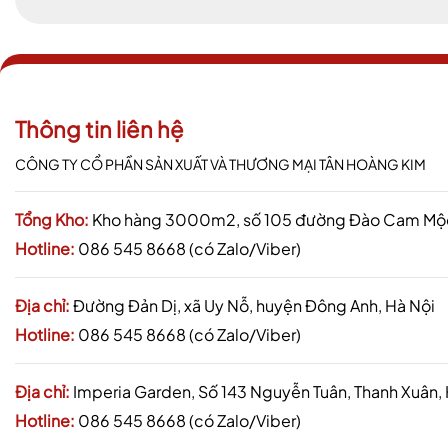
Thông tin liên hệ
CÔNG TY CỔ PHẦN SẢN XUẤT VÀ THƯƠNG MẠI TÂN HOÀNG KIM
Tổng Kho:
Kho hàng 3000m2, số 105 đường Đào Cam Mộc,
Hotline:
086 545 8668 (có Zalo/Viber)
Địa chỉ:
Đường Đản Dị, xã Uy Nỗ, huyện Đông Anh, Hà Nội
Hotline:
086 545 8668 (có Zalo/Viber)
Địa chỉ:
Imperia Garden, Số 143 Nguyễn Tuân, Thanh Xuân,
Hotline:
086 545 8668 (có Zalo/Viber)