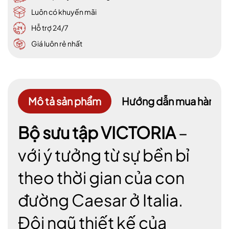
Luôn có khuyến mãi
Hỗ trợ 24/7
Giá luôn rẻ nhất
Mô tả sản phẩm
Hướng dẫn mua hàng
Bộ sưu tập VICTORIA
–
với ý tưởng từ sự bền bỉ
theo thời gian của con
đường Caesar ở Italia.
Đội ngũ thiết kế của