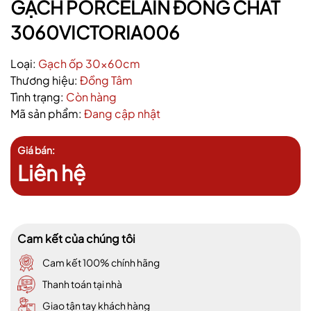
GẠCH PORCELAIN ĐỒNG CHẤT
3060VICTORIA006
Loại:
Gạch ốp 30x60cm
Thương hiệu:
Đồng Tâm
Tình trạng:
Còn hàng
Mã sản phẩm:
Đang cập nhật
Giá bán:
Liên hệ
Cam kết của chúng tôi
Cam kết 100% chính hãng
Thanh toán tại nhà
Giao tận tay khách hàng