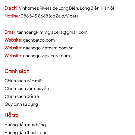
Địa chỉ:
Vinhomes Riverside Long Biên, Long Biên, Hà Nội
Hotline:
086 545 8668 (có Zalo/Viber)
Email:
tanhoangkim.viglacera@gmail.com
Website:
gachbatco.com
Website:
gachngoivietnam.com.vn
Website:
gachngoiviglacera.com
Chính sách
Chính sách bảo mật
Chính sách vận chuyển
Chính sách đổi trả
Quy định sử dụng
Hỗ trợ
Hướng dẫn mua hàng
Hướng dẫn thanh toán