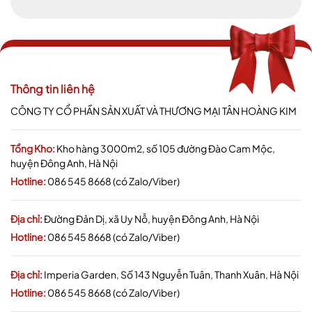
Thông tin liên hệ
CÔNG TY CỔ PHẦN SẢN XUẤT VÀ THƯƠNG MẠI TÂN HOÀNG KIM
Tổng Kho:
Kho hàng 3000m2, số 105 đường Đào Cam Mộc,
huyện Đông Anh, Hà Nội
Hotline:
086 545 8668 (có Zalo/Viber)
Địa chỉ:
Đường Đản Dị, xã Uy Nỗ, huyện Đông Anh, Hà Nội
Hotline:
086 545 8668 (có Zalo/Viber)
Địa chỉ:
Imperia Garden, Số 143 Nguyễn Tuân, Thanh Xuân, Hà Nội
Hotline:
086 545 8668 (có Zalo/Viber)