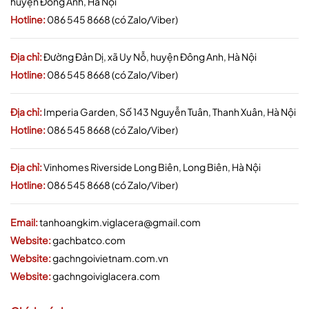
huyện Đông Anh, Hà Nội
Hotline:
086 545 8668 (có Zalo/Viber)
Địa chỉ:
Đường Đản Dị, xã Uy Nỗ, huyện Đông Anh, Hà Nội
Hotline:
086 545 8668 (có Zalo/Viber)
Địa chỉ:
Imperia Garden, Số 143 Nguyễn Tuân, Thanh Xuân, Hà Nội
Hotline:
086 545 8668 (có Zalo/Viber)
Địa chỉ:
Vinhomes Riverside Long Biên, Long Biên, Hà Nội
Hotline:
086 545 8668 (có Zalo/Viber)
Email:
tanhoangkim.viglacera@gmail.com
Website:
gachbatco.com
Website:
gachngoivietnam.com.vn
Website:
gachngoiviglacera.com