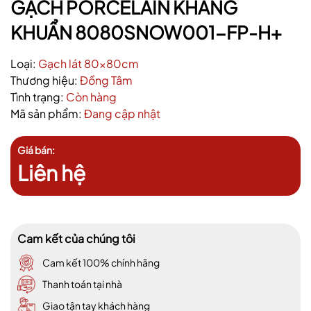
GẠCH PORCELAIN KHÁNG
KHUẨN 8080SNOW001-FP-H+
Loại:
Gạch lát 80x80cm
Thương hiệu:
Đồng Tâm
Tình trạng:
Còn hàng
Mã sản phẩm:
Đang cập nhật
Giá bán:
Liên hệ
Cam kết của chúng tôi
Cam kết 100% chính hãng
Thanh toán tại nhà
Giao tận tay khách hàng