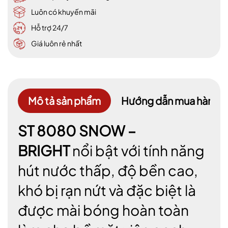
Luôn có khuyến mãi
Hỗ trợ 24/7
Giá luôn rẻ nhất
Mô tả sản phẩm
Hướng dẫn mua hàng
ST 8080 SNOW –
BRIGHT
nổi bật với tính năng
hút nước thấp, độ bền cao,
khó bị rạn nứt và đặc biệt là
được mài bóng hoàn toàn