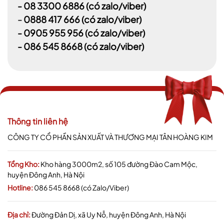
-
08 3300 6886
(có zalo/viber)
-
0888 417 666
(có zalo/viber)
-
0905 955 956
(có zalo/viber)
- 086 545 8668
(có zalo/viber)
Thông tin liên hệ
CÔNG TY CỔ PHẦN SẢN XUẤT VÀ THƯƠNG MẠI TÂN HOÀNG KIM
Tổng Kho:
Kho hàng 3000m2, số 105 đường Đào Cam Mộc,
huyện Đông Anh, Hà Nội
Hotline:
086 545 8668 (có Zalo/Viber)
Địa chỉ:
Đường Đản Dị, xã Uy Nỗ, huyện Đông Anh, Hà Nội