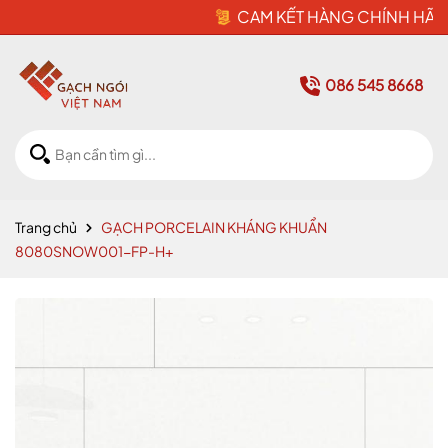
CAM KẾT HÀNG CHÍNH HÃNG
086 545 8668
Trang chủ
GẠCH PORCELAIN KHÁNG KHUẨN
8080SNOW001-FP-H+