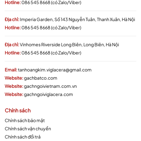
Hotline:
086 545 8668 (có Zalo/Viber)
Địa chỉ:
Imperia Garden, Số 143 Nguyễn Tuân, Thanh Xuân, Hà Nội
Hotline:
086 545 8668 (có Zalo/Viber)
Địa chỉ:
Vinhomes Riverside Long Biên, Long Biên, Hà Nội
Hotline:
086 545 8668 (có Zalo/Viber)
Email:
tanhoangkim.viglacera@gmail.com
Website:
gachbatco.com
Website:
gachngoivietnam.com.vn
Website:
gachngoiviglacera.com
Chính sách
Chính sách bảo mật
Chính sách vận chuyển
Chính sách đổi trả