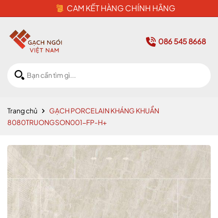
CAM KẾT HÀNG CHÍNH HÃNG
086 545 8668
Trang chủ
GẠCH PORCELAIN KHÁNG KHUẨN
8080TRUONGSON001-FP-H+