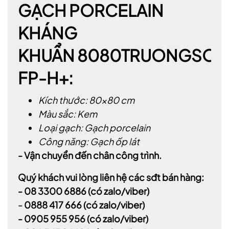
GẠCH PORCELAIN
KHÁNG
KHUẨN
8080TRUONGSON
FP-H+:
Kích thước: 80×80 cm
Màu sắc: Kem
Loại gạch: Gạch porcelain
Công năng: Gạch ốp lát
- Vận chuyển đến chân công trình.
Quý khách vui lòng liên hệ các sđt bán hàng:
-
08 3300 6886
(có zalo/viber)
-
0888 417 666
(có zalo/viber)
-
0905 955 956
(có zalo/viber)