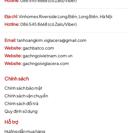
Hotline:
086 545 8668 (có Zalo/Viber)
Địa chỉ:
Vinhomes Riverside Long Biên, Long Biên, Hà Nội
Hotline:
086 545 8668 (có Zalo/Viber)
Email:
tanhoangkim.viglacera@gmail.com
Website:
gachbatco.com
Website:
gachngoivietnam.com.vn
Website:
gachngoiviglacera.com
Chính sách
Chính sách bảo mật
Chính sách vận chuyển
Chính sách đổi trả
Quy định sử dụng
Hỗ trợ
Hướng dẫn mua hàng