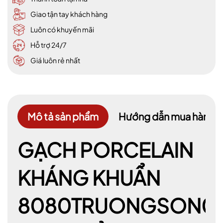
Giao tận tay khách hàng
Luôn có khuyến mãi
Hỗ trợ 24/7
Giá luôn rẻ nhất
Mô tả sản phẩm
Hướng dẫn mua hàng
­GẠCH PORCELAIN
KHÁNG KHUẨN
8080TRUONGSON00