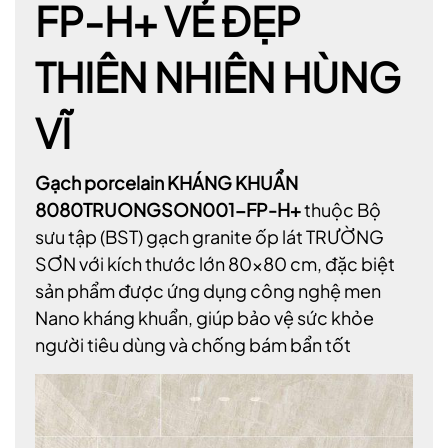
FP-H+ VẺ ĐẸP
THIÊN NHIÊN HÙNG
VĨ
Gạch porcelain KHÁNG KHUẨN
8080TRUONGSON001-FP-H+
thuộc Bộ
sưu tập (BST) gạch granite ốp lát TRƯỜNG
SƠN với kích thước lớn 80×80 cm, đặc biệt
sản phẩm được ứng dụng công nghệ men
Nano kháng khuẩn, giúp bảo vệ sức khỏe
người tiêu dùng và chống bám bẩn tốt