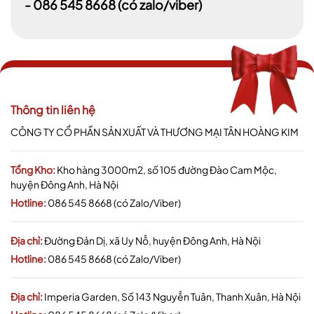
- 086 545 8668
(có zalo/viber)
Thông tin liên hệ
CÔNG TY CỔ PHẦN SẢN XUẤT VÀ THƯƠNG MẠI TÂN HOÀNG KIM
Tổng Kho:
Kho hàng 3000m2, số 105 đường Đào Cam Mộc,
huyện Đông Anh, Hà Nội
Hotline:
086 545 8668 (có Zalo/Viber)
Địa chỉ:
Đường Đản Dị, xã Uy Nỗ, huyện Đông Anh, Hà Nội
Hotline:
086 545 8668 (có Zalo/Viber)
Địa chỉ:
Imperia Garden, Số 143 Nguyễn Tuân, Thanh Xuân, Hà Nội