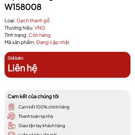
W158008
Loại:
Gạch thanh gỗ
Thương hiệu:
VNG
Tình trạng:
Còn hàng
Mã sản phẩm:
Đang cập nhật
Giá bán:
Liên hệ
Cam kết của chúng tôi
Cam kết 100% chính hãng
Thanh toán tại nhà
Giao tận tay khách hàng
Luôn có khuyến mãi