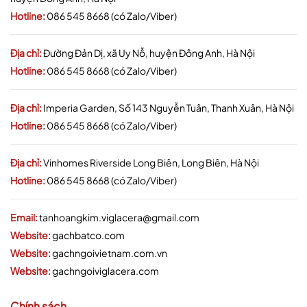
Hotline:
086 545 8668 (có Zalo/Viber)
Địa chỉ:
Đường Đản Dị, xã Uy Nỗ, huyện Đông Anh, Hà Nội
Hotline:
086 545 8668 (có Zalo/Viber)
Địa chỉ:
Imperia Garden, Số 143 Nguyễn Tuân, Thanh Xuân, Hà Nội
Hotline:
086 545 8668 (có Zalo/Viber)
Địa chỉ:
Vinhomes Riverside Long Biên, Long Biên, Hà Nội
Hotline:
086 545 8668 (có Zalo/Viber)
Email:
tanhoangkim.viglacera@gmail.com
Website:
gachbatco.com
Website:
gachngoivietnam.com.vn
Website:
gachngoiviglacera.com
Chính sách