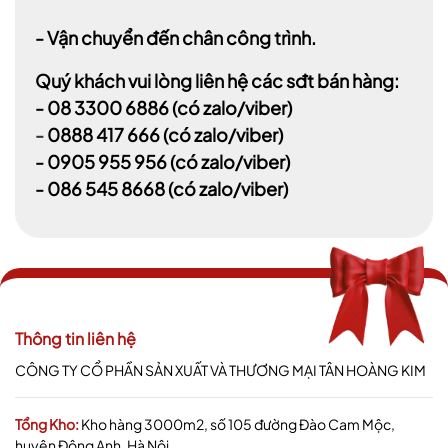
- Vận chuyển đến chân công trình.
Quý khách vui lòng liên hệ các sđt bán hàng:
-
08 3300 6886
(có zalo/viber)
-
0888 417 666
(có zalo/viber)
-
0905 955 956
(có zalo/viber)
- 086 545 8668
(có zalo/viber)
Thông tin liên hệ
CÔNG TY CỔ PHẦN SẢN XUẤT VÀ THƯƠNG MẠI TÂN HOÀNG KIM
Tổng Kho:
Kho hàng 3000m2, số 105 đường Đào Cam Mộc,
huyện Đông Anh, Hà Nội