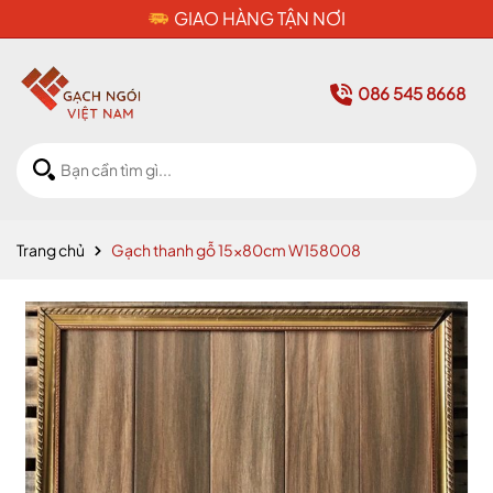
CAM KẾT HÀNG CHÍNH HÃ
086 545 8668
Trang chủ
Gạch thanh gỗ 15x80cm W158008
Mã giảm giá: