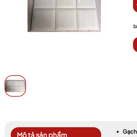
S
Gạch 
Mô tả sản phẩm