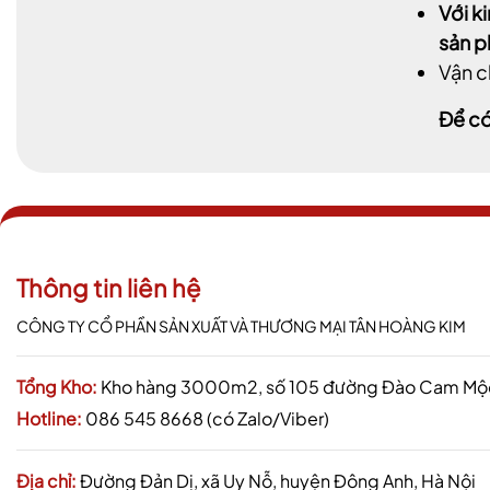
Với k
sản 
Vận c
Để có
Thông tin liên hệ
CÔNG TY CỔ PHẦN SẢN XUẤT VÀ THƯƠNG MẠI TÂN HOÀNG KIM
Tổng Kho:
Kho hàng 3000m2, số 105 đường Đào Cam Mộc,
Hotline:
086 545 8668 (có Zalo/Viber)
Địa chỉ:
Đường Đản Dị, xã Uy Nỗ, huyện Đông Anh, Hà Nội