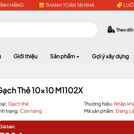
HÍNH HÃNG
THANH TOÁN TẠI NHÀ
LUÔ
Theo dõi
ủ
Giới thiệu
Sản phẩm
Gợi ý xây dựng
Gạch Thẻ 10x10 M1102X
Mã giảm giá:
oại:
Gạch thẻ
Thương hiệu:
Nhập kh
Ngày hết hạn:
ình trạng:
Còn hàng
Mã sản phẩm:
Đang cậ
Điều kiện:
Giá bán: