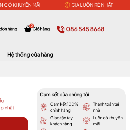
N CÓ KHUYẾN MÃI
GIÁ LUÔN RẺ NHẤT
0
086 545 8668
 đơn hàng
Giỏ hàng
Hệ thống cửa hàng
Cam kết của chúng tôi
ẩu
Cam kết 100%
Thanh toán tại
p nhật
chính hãng
nhà
Giao tận tay
Luôn có khuyến
khách hàng
mãi