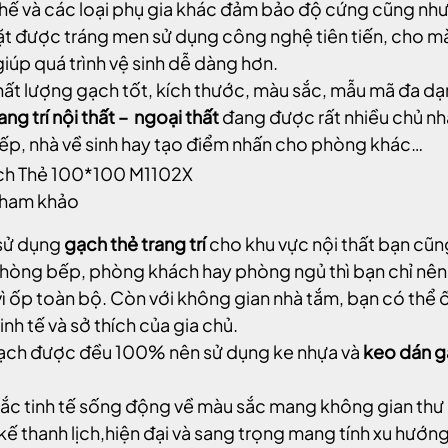
chế và các loại phụ gia khác đảm bảo độ cứng cũng nh
t được tráng men sử dụng công nghệ tiên tiến, cho mà
iúp quá trình vệ sinh dễ dàng hơn.
hất lượng gạch tốt, kích thước, màu sắc, mẫu mã đa dạn
ang trí nội thất – ngoại thất
đang được rất nhiều chủ nh
ếp, nhà về sinh hay tạo điểm nhấn cho phòng khác…
tham khảo
sử dụng
gạch thẻ trang trí
cho khu vực nội thất bạn cũng
hòng bếp, phòng khách hay phòng ngủ thì bạn chỉ nên 
vì ốp toàn bộ. Còn với không gian nhà tắm, bạn có thể
inh tế và sở thích của gia chủ.
ch được đều 100% nên sử dụng ke nhựa và
keo dán 
ắc tinh tế sống động về màu sắc mang không gian thư
 kế thanh lịch,hiện đại và sang trọng mang tính xu hướng