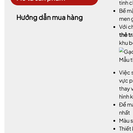
tinh 
Bề mặ
Hướng dẫn mua hàng
men g
Với c
thẻ tr
khu b
Mẫu 
Việc 
vực p
thay 
hình k
Để mạ
nhất
Màu s
Thiết