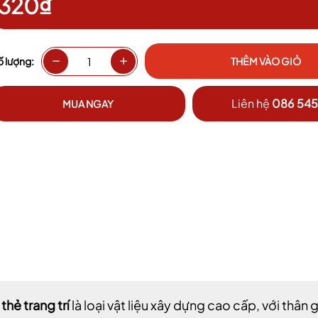
320₫
ố lượng:
THÊM VÀO GIỎ
Liên hệ
086 545
MUA NGAY
thẻ trang trí
là loại vật liệu xây dựng cao cấp, với thân