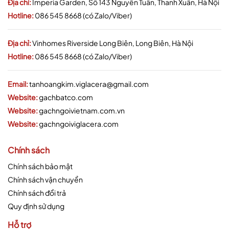
Địa chỉ:
Imperia Garden, Số 143 Nguyễn Tuân, Thanh Xuân, Hà Nội
Hotline:
086 545 8668 (có Zalo/Viber)
Địa chỉ:
Vinhomes Riverside Long Biên, Long Biên, Hà Nội
Hotline:
086 545 8668 (có Zalo/Viber)
Email:
tanhoangkim.viglacera@gmail.com
Website:
gachbatco.com
Website:
gachngoivietnam.com.vn
Website:
gachngoiviglacera.com
Chính sách
Chính sách bảo mật
Chính sách vận chuyển
Chính sách đổi trả
Quy định sử dụng
Hỗ trợ