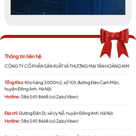
Thông tin liên hệ
CÔNG TY CỔ PHẦN SẢN XUẤT VÀ THƯƠNG MẠI TÂN HOÀNG KIM
Tổng Kho:
Kho hàng 3000m2, số 105 đường Đào Cam Mộc,
huyện Đông Anh, Hà Nội
Hotline:
086 545 8668 (có Zalo/Viber)
Địa chỉ:
Đường Đản Dị, xã Uy Nỗ, huyện Đông Anh, Hà Nội
Hotline:
086 545 8668 (có Zalo/Viber)