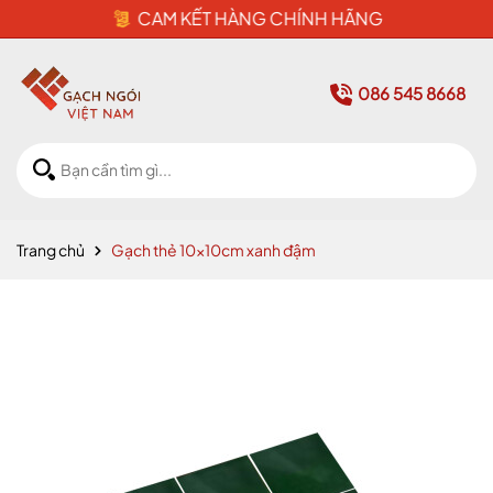
CAM KẾT HÀNG CHÍNH HÃNG
086 545 8668
Trang chủ
Gạch thẻ 10x10cm xanh đậm