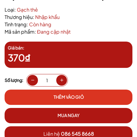
Loại:
Gạch thẻ
Thương hiệu:
Nhập khẩu
Tình trạng:
Còn hàng
Mã sản phẩm:
Đang cập nhật
Giá bán:
370₫
Số lượng:
THÊM VÀO GIỎ
MUA NGAY
Liên hệ
086 545 8668